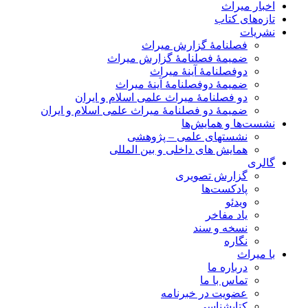
اخبار میراث
تازه‌های کتاب
نشریات
فصلنامۀ گزارش میراث
ضمیمۀ فصلنامۀ گزارش میراث
دوفصلنامۀ آینۀ میراث
ضمیمۀ دوفصلنامۀ آینۀ میراث
دو فصلنامۀ میراث علمی اسلام و ایران
ضمیمۀ دو فصلنامۀ میراث علمی اسلام و ایران
نشست‌ها و همایش‌ها
نشستهای علمی – پژوهشی
همایش های داخلی و بین المللی
گالری
گزارش تصویری
پادکست‌ها
ویدئو
یاد مفاخر
نسخه و سند
نگاره
با میراث
درباره ما
تماس با ما
عضویت در خبرنامه
کتابشناسی