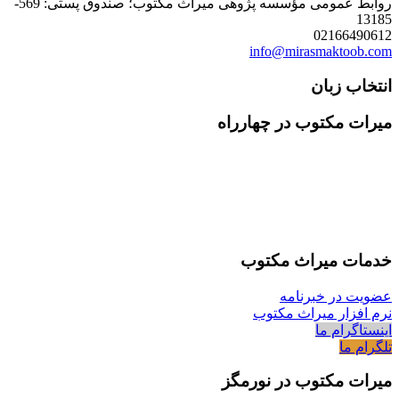
روابط عمومی مؤسسه پژوهی میراث مکتوب؛ صندوق پستی: 569-
13185
02166490612
info@mirasmaktoob.com
انتخاب زبان
میرات مکتوب در چهارراه
خدمات میراث مکتوب
عضویت در خبرنامه
نرم افزار میراث مکتوب
اینستاگرام ما
تلگرام ما
میرات مکتوب در نورمگز