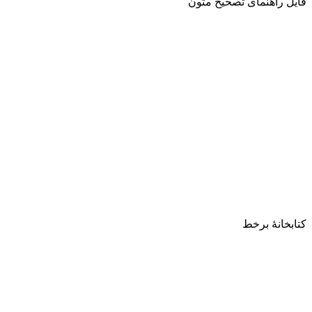
فایل راهنمای تصحیح متون
کتابخانۀ برخط