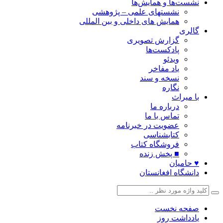
نشست‌ها و همایش‌ها
نشستهای علمی – پژوهشی
همایش های داخلی و بین المللی
گالری
گزارش تصویری
پادکست‌ها
ویدئو
یاد مفاخر
نسخه و سند
نگاره
با میراث
درباره ما
تماس با ما
عضویت در خبرنامه
کتابشناسی
فروشگاه کتاب
■ پخش زنده
♥ حامیان
دانشگاه افغانستان
صفحه نخست
یادداشت روز