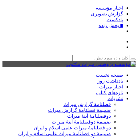
اخبار مؤسسه
گزارش تصویری
پادکست‌
■ پخش زنده
صفحه نخست
یادداشت روز
اخبار میراث
تازه‌های کتاب
نشریات
فصلنامۀ گزارش میراث
ضمیمۀ فصلنامۀ گزارش میراث
دوفصلنامۀ آینۀ میراث
ضمیمۀ دوفصلنامۀ آینۀ میراث
دو فصلنامۀ میراث علمی اسلام و ایران
ضمیمۀ دو فصلنامۀ میراث علمی اسلام و ایران