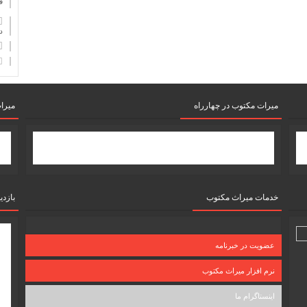
ف
دان
میرات مکتوب در چهارراه
میرا
خدمات میراث مکتوب
بازدی
عضویت در خبرنامه
نرم افزار میراث مکتوب
اینستاگرام ما