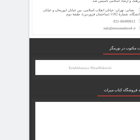
رهنگ و ارشاد اسلامی تأسیس شد.
نشانی: تهران، خیابان انقلاب اسلامی، بین خیابان ابوریحان و خیابان
شگاه، شمارۀ 1182 (ساختمان فروردین)، طبقۀ دوم
021-66490612
info@mirasmaktoob.ir
ت مکتوب در نورمگز
Ketabkhaneye MirasMaktoob
د فروشگاه کتاب میراث