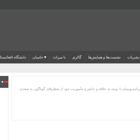
نشریات
نشست‌ها و همایش‌ها
گالری
با میراث
♥ حامیان
دانشگاه افغانستا
امه‌نویسان با توجه به علاقه و دانش و مأموریت خود از منظرهای گوناگون به سعدی