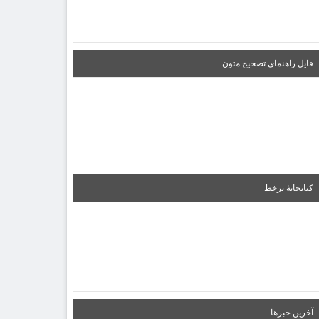
فایل راهنمای تصحیح متون
کتابخانۀ برخط
آخرین خبرها