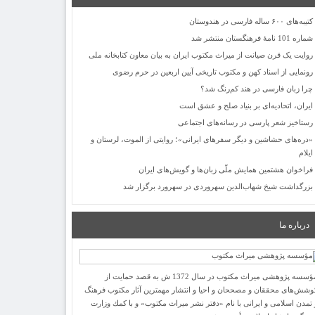
کتیبه‌های ۶۰۰ ساله فارسی در هندوستان
شماره 101 نامۀ فرهنگستان منتشر شد
روایت یک قرن صیانت از میراث مکتوب ایران به بیان معاون کتابخانه ملی
رونمایی از اسناد کهن و مکتوب تاریخی آیین اربعین در حرم رضوی
چرا زبان فارسی در هند کم‌رنگ شد؟
ایران، اتحادیه‌ای بر بنیاد صلح و عشق است
رستاخیز شعر پارسی در رسانه‌های اجتماعی
«دره‌های حشاشین و دیگر سفرهای ایرانی»؛ روایتی از الموت، لرستان و
ایلام
فراخوان هشتمین همایش ملّی زبان‌ها و گویش‌های ایران
بزرگداشت شیخ شهاب‌الدین سهروردی در سهرورد برگزار شد
درباره ما
مؤسسه پژوهشی میراث مكتوب در سال 1372 ش به قصد حمایت از
وشش‌های محققان و مصححان و احیا و انتشار مهمترین آثار مكتوب فرهنگ
 تمدن اسلامی و ایرانی با نام «دفتر نشر میراث مكتوب» و با كمك وزارت