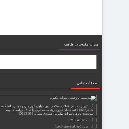
میرات مکتوب در طاقچه
اطلاعات تماس
تهران، خیابان انقلاب اسلامی، بین خیابان ابوریحان و خیابان دانشگاه،
شمارۀ 1182 (ساختمان فروردین)، طبقۀ دوم، واحد 8 ، روابط عمومی
مؤسسه پژوهی میراث مکتوب؛ صندوق پستی: 569-13185
02166490612
info@mirasmaktoob.com