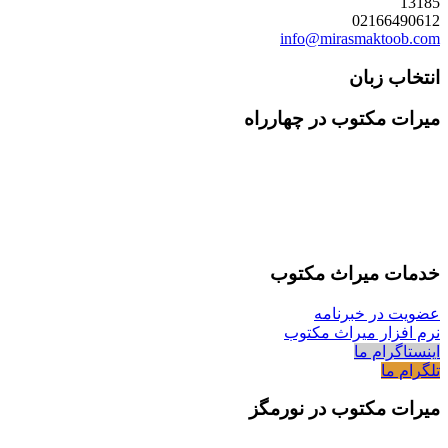
13185
02166490612
info@mirasmaktoob.com
انتخاب زبان
میرات مکتوب در چهارراه
خدمات میراث مکتوب
عضویت در خبرنامه
نرم افزار میراث مکتوب
اینستاگرام ما
تلگرام ما
میرات مکتوب در نورمگز