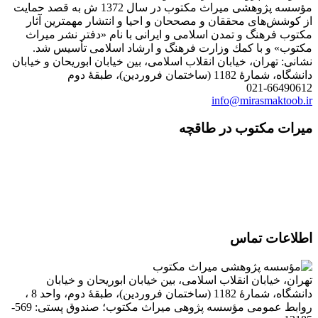
مؤسسه پژوهشی میراث مكتوب در سال 1372 ش به قصد حمایت
از كوشش‌های محققان و مصححان و احیا و انتشار مهمترین آثار
مكتوب فرهنگ و تمدن اسلامی و ایرانی با نام «دفتر نشر میراث
مكتوب» و با كمك وزارت فرهنگ و ارشاد اسلامی تأسیس شد.
نشانی: تهران، خیابان انقلاب اسلامی، بین خیابان ابوریحان و خیابان
دانشگاه، شمارۀ 1182 (ساختمان فروردین)، طبقۀ دوم
021-66490612
info@mirasmaktoob.ir
میرات مکتوب در طاقچه
اطلاعات تماس
تهران، خیابان انقلاب اسلامی، بین خیابان ابوریحان و خیابان
دانشگاه، شمارۀ 1182 (ساختمان فروردین)، طبقۀ دوم، واحد 8 ،
روابط عمومی مؤسسه پژوهی میراث مکتوب؛ صندوق پستی: 569-