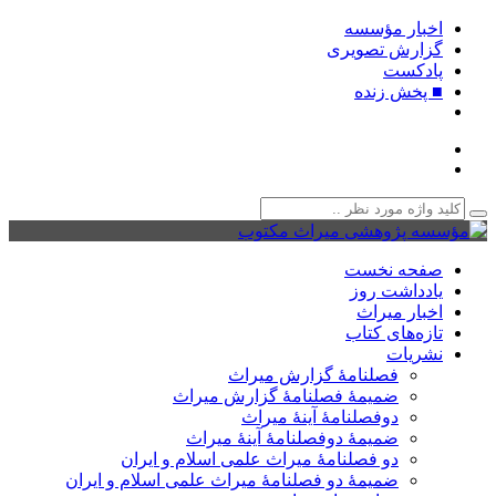
اخبار مؤسسه
گزارش تصویری
پادکست‌
■ پخش زنده
صفحه نخست
یادداشت روز
اخبار میراث
تازه‌های کتاب
نشریات
فصلنامۀ گزارش میراث
ضمیمۀ فصلنامۀ گزارش میراث
دوفصلنامۀ آینۀ میراث
ضمیمۀ دوفصلنامۀ آینۀ میراث
دو فصلنامۀ میراث علمی اسلام و ایران
ضمیمۀ دو فصلنامۀ میراث علمی اسلام و ایران