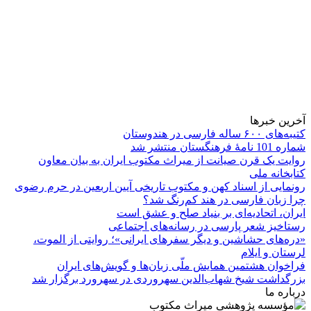
آخرین خبرها
کتیبه‌های ۶۰۰ ساله فارسی در هندوستان
شماره 101 نامۀ فرهنگستان منتشر شد
روایت یک قرن صیانت از میراث مکتوب ایران به بیان معاون
کتابخانه ملی
رونمایی از اسناد کهن و مکتوب تاریخی آیین اربعین در حرم رضوی
چرا زبان فارسی در هند کم‌رنگ شد؟
ایران، اتحادیه‌ای بر بنیاد صلح و عشق است
رستاخیز شعر پارسی در رسانه‌های اجتماعی
«دره‌های حشاشین و دیگر سفرهای ایرانی»؛ روایتی از الموت،
لرستان و ایلام
فراخوان هشتمین همایش ملّی زبان‌ها و گویش‌های ایران
بزرگداشت شیخ شهاب‌الدین سهروردی در سهرورد برگزار شد
درباره ما