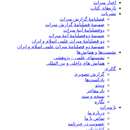
اخبار میراث
تازه‌های کتاب
نشریات
فصلنامۀ گزارش میراث
ضمیمۀ فصلنامۀ گزارش میراث
دوفصلنامۀ آینۀ میراث
ضمیمۀ دوفصلنامۀ آینۀ میراث
دو فصلنامۀ میراث علمی اسلام و ایران
ضمیمۀ دو فصلنامۀ میراث علمی اسلام و ایران
نشست‌ها و همایش‌ها
نشستهای علمی – پژوهشی
همایش های داخلی و بین المللی
گالری
گزارش تصویری
پادکست‌ها
ویدئو
یاد مفاخر
نسخه و سند
نگاره
با میراث
درباره ما
تماس با ما
عضویت در خبرنامه
کتابشناسی