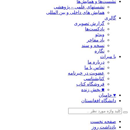
نشست‌ها و همایش‌ها
نشستهای علمی – پژوهشی
همایش های داخلی و بین المللی
گالری
گزارش تصویری
پادکست‌ها
ویدئو
یاد مفاخر
نسخه و سند
نگاره
با میراث
درباره ما
تماس با ما
عضویت در خبرنامه
کتابشناسی
فروشگاه کتاب
■ پخش زنده
♥ حامیان
دانشگاه افغانستان
صفحه نخست
یادداشت روز