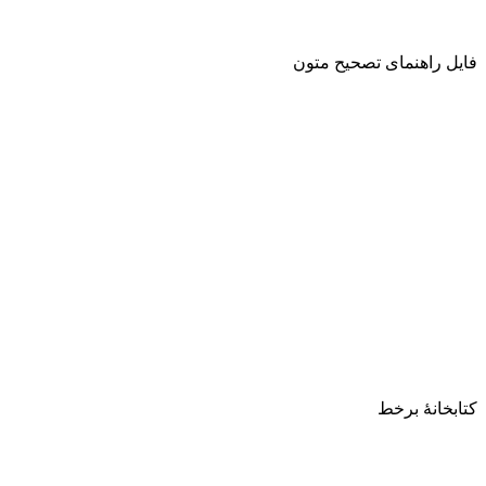
فایل راهنمای تصحیح متون
کتابخانۀ برخط