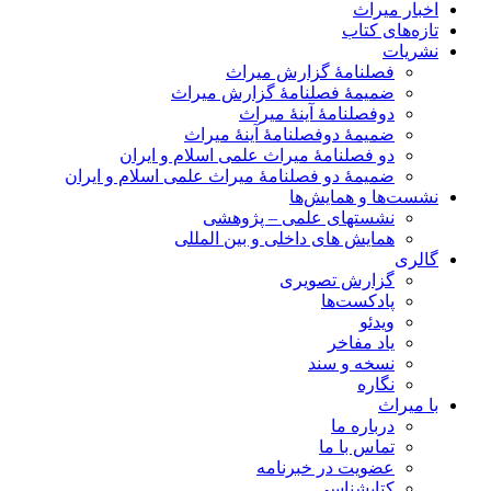
اخبار میراث
تازه‌های کتاب
نشریات
فصلنامۀ گزارش میراث
ضمیمۀ فصلنامۀ گزارش میراث
دوفصلنامۀ آینۀ میراث
ضمیمۀ دوفصلنامۀ آینۀ میراث
دو فصلنامۀ میراث علمی اسلام و ایران
ضمیمۀ دو فصلنامۀ میراث علمی اسلام و ایران
نشست‌ها و همایش‌ها
نشستهای علمی – پژوهشی
همایش های داخلی و بین المللی
گالری
گزارش تصویری
پادکست‌ها
ویدئو
یاد مفاخر
نسخه و سند
نگاره
با میراث
درباره ما
تماس با ما
عضویت در خبرنامه
کتابشناسی