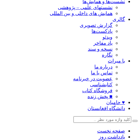
نشست‌ها و همایش‌ها
نشستهای علمی – پژوهشی
همایش های داخلی و بین المللی
گالری
گزارش تصویری
پادکست‌ها
ویدئو
یاد مفاخر
نسخه و سند
نگاره
با میراث
درباره ما
تماس با ما
عضویت در خبرنامه
کتابشناسی
فروشگاه کتاب
■ پخش زنده
♥ حامیان
دانشگاه افغانستان
صفحه نخست
یادداشت روز