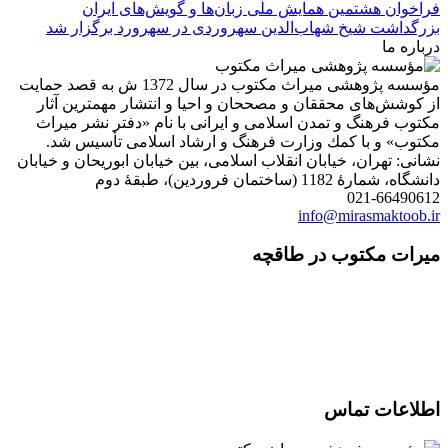
فراخوان هشتمین همایش ملّی زبان‌ها و گویش‌های ایران
بزرگداشت شیخ شهاب‌الدین سهروردی در سهرورد برگزار شد
درباره ما
مؤسسه پژوهشی میراث مكتوب در سال 1372 ش به قصد حمایت
از كوشش‌های محققان و مصححان و احیا و انتشار مهمترین آثار
مكتوب فرهنگ و تمدن اسلامی و ایرانی با نام «دفتر نشر میراث
مكتوب» و با كمك وزارت فرهنگ و ارشاد اسلامی تأسیس شد.
نشانی: تهران، خیابان انقلاب اسلامی، بین خیابان ابوریحان و خیابان
دانشگاه، شمارۀ 1182 (ساختمان فروردین)، طبقۀ دوم
021-66490612
info@mirasmaktoob.ir
میرات مکتوب در طاقچه
اطلاعات تماس