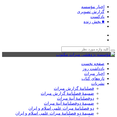
اخبار مؤسسه
گزارش تصویری
پادکست‌
■ پخش زنده
صفحه نخست
یادداشت روز
اخبار میراث
تازه‌های کتاب
نشریات
فصلنامۀ گزارش میراث
ضمیمۀ فصلنامۀ گزارش میراث
دوفصلنامۀ آینۀ میراث
ضمیمۀ دوفصلنامۀ آینۀ میراث
دو فصلنامۀ میراث علمی اسلام و ایران
ضمیمۀ دو فصلنامۀ میراث علمی اسلام و ایران