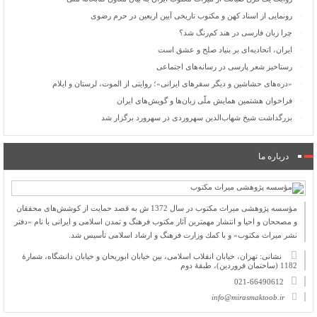
رونمایی از اسناد کهن و مکتوب تاریخی آیین اربعین در حرم رضوی
چرا زبان فارسی در هند کم‌رنگ شد؟
ایران، اتحادیه‌ای بر بنیاد صلح و عشق است
رستاخیز شعر پارسی در رسانه‌های اجتماعی
«دره‌های حشاشین و دیگر سفرهای ایرانی»؛ روایتی از الموت، لرستان و ایلام
فراخوان هشتمین همایش ملّی زبان‌ها و گویش‌های ایران
بزرگداشت شیخ شهاب‌الدین سهروردی در سهرورد برگزار شد
درباره ما
مؤسسه پژوهشی میراث مكتوب در سال 1372 ش به قصد حمایت از كوشش‌های محققان
و مصححان و احیا و انتشار مهمترین آثار مكتوب فرهنگ و تمدن اسلامی و ایرانی با نام «دفتر
نشر میراث مكتوب» و با كمك وزارت فرهنگ و ارشاد اسلامی تأسیس شد.
نشانی: تهران، خیابان انقلاب اسلامی، بین خیابان ابوریحان و خیابان دانشگاه، شمارۀ
1182 (ساختمان فروردین)، طبقۀ دوم
021-66490612
info@mirasmaktoob.ir