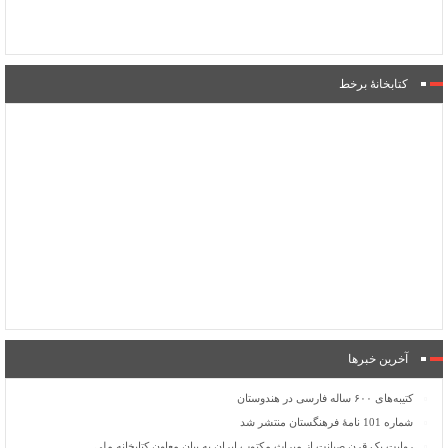
کتابخانۀ برخط
آخرین خبرها
کتیبه‌های ۶۰۰ ساله فارسی در هندوستان
شماره 101 نامۀ فرهنگستان منتشر شد
روایت یک قرن صیانت از میراث مکتوب ایران به بیان معاون کتابخانه ملی