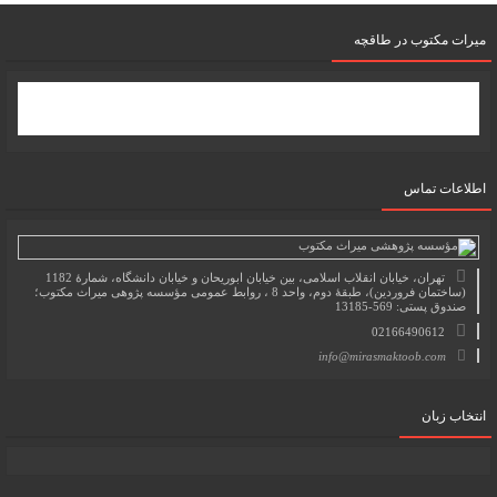
میرات مکتوب در طاقچه
اطلاعات تماس
تهران، خیابان انقلاب اسلامی، بین خیابان ابوریحان و خیابان دانشگاه، شمارۀ 1182
(ساختمان فروردین)، طبقۀ دوم، واحد 8 ، روابط عمومی مؤسسه پژوهی میراث مکتوب؛
صندوق پستی: 569-13185
02166490612
info@mirasmaktoob.com
انتخاب زبان