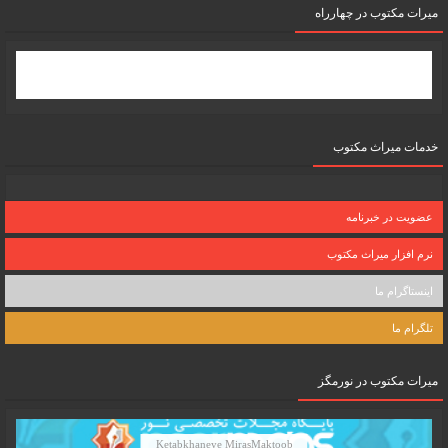
میرات مکتوب در چهارراه
خدمات میراث مکتوب
عضویت در خبرنامه
نرم افزار میراث مکتوب
اینستاگرام ما
تلگرام ما
میرات مکتوب در نورمگز
Ketabkhaneye MirasMaktoob