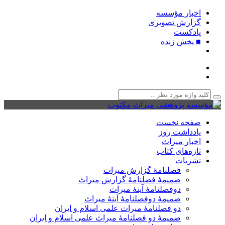
اخبار مؤسسه
گزارش تصویری
پادکست‌
■ پخش زنده
صفحه نخست
یادداشت روز
اخبار میراث
تازه‌های کتاب
نشریات
فصلنامۀ گزارش میراث
ضمیمۀ فصلنامۀ گزارش میراث
دوفصلنامۀ آینۀ میراث
ضمیمۀ دوفصلنامۀ آینۀ میراث
دو فصلنامۀ میراث علمی اسلام و ایران
ضمیمۀ دو فصلنامۀ میراث علمی اسلام و ایران