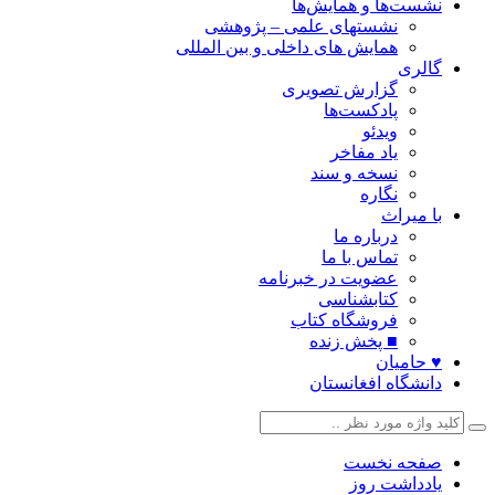
نشست‌ها و همایش‌ها
نشستهای علمی – پژوهشی
همایش های داخلی و بین المللی
گالری
گزارش تصویری
پادکست‌ها
ویدئو
یاد مفاخر
نسخه و سند
نگاره
با میراث
درباره ما
تماس با ما
عضویت در خبرنامه
کتابشناسی
فروشگاه کتاب
■ پخش زنده
♥ حامیان
دانشگاه افغانستان
صفحه نخست
یادداشت روز