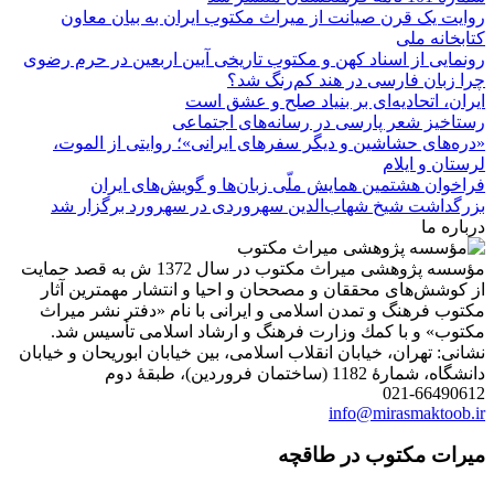
روایت یک قرن صیانت از میراث مکتوب ایران به بیان معاون
کتابخانه ملی
رونمایی از اسناد کهن و مکتوب تاریخی آیین اربعین در حرم رضوی
چرا زبان فارسی در هند کم‌رنگ شد؟
ایران، اتحادیه‌ای بر بنیاد صلح و عشق است
رستاخیز شعر پارسی در رسانه‌های اجتماعی
«دره‌های حشاشین و دیگر سفرهای ایرانی»؛ روایتی از الموت،
لرستان و ایلام
فراخوان هشتمین همایش ملّی زبان‌ها و گویش‌های ایران
بزرگداشت شیخ شهاب‌الدین سهروردی در سهرورد برگزار شد
درباره ما
مؤسسه پژوهشی میراث مكتوب در سال 1372 ش به قصد حمایت
از كوشش‌های محققان و مصححان و احیا و انتشار مهمترین آثار
مكتوب فرهنگ و تمدن اسلامی و ایرانی با نام «دفتر نشر میراث
مكتوب» و با كمك وزارت فرهنگ و ارشاد اسلامی تأسیس شد.
نشانی: تهران، خیابان انقلاب اسلامی، بین خیابان ابوریحان و خیابان
دانشگاه، شمارۀ 1182 (ساختمان فروردین)، طبقۀ دوم
021-66490612
info@mirasmaktoob.ir
میرات مکتوب در طاقچه