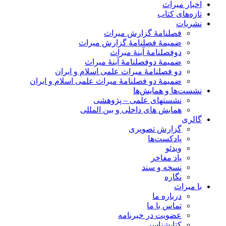
اخبار میراث
تازه‌های کتاب
نشریات
فصلنامۀ گزارش میراث
ضمیمۀ فصلنامۀ گزارش میراث
دوفصلنامۀ آینۀ میراث
ضمیمۀ دوفصلنامۀ آینۀ میراث
دو فصلنامۀ میراث علمی اسلام و ایران
ضمیمۀ دو فصلنامۀ میراث علمی اسلام و ایران
نشست‌ها و همایش‌ها
نشستهای علمی – پژوهشی
همایش های داخلی و بین المللی
گالری
گزارش تصویری
پادکست‌ها
ویدئو
یاد مفاخر
نسخه و سند
نگاره
با میراث
درباره ما
تماس با ما
عضویت در خبرنامه
کتابشناسی