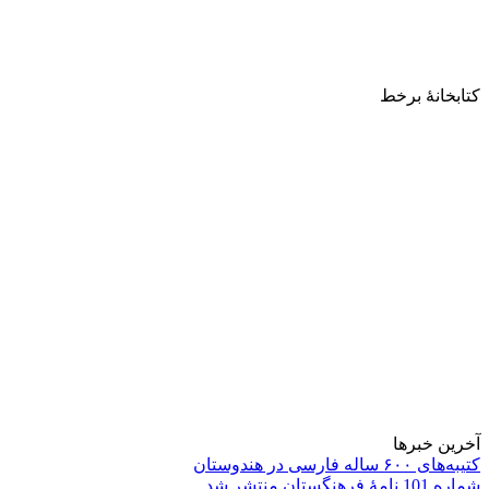
کتابخانۀ برخط
آخرین خبرها
کتیبه‌های ۶۰۰ ساله فارسی در هندوستان
شماره 101 نامۀ فرهنگستان منتشر شد