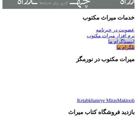
خدمات میراث مکتوب
عضویت در خبرنامه
نرم افزار میراث مکتوب
اینستاگرام ما
تلگرام ما
میرات مکتوب در نورمگز
Ketabkhaneye MirasMaktoob
بازدید فروشگاه کتاب میراث