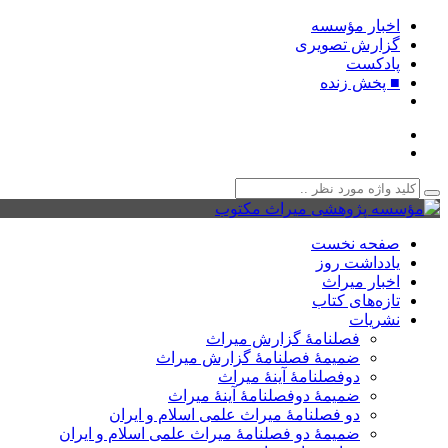
اخبار مؤسسه
گزارش تصویری
پادکست‌
■ پخش زنده
صفحه نخست
یادداشت روز
اخبار میراث
تازه‌های کتاب
نشریات
فصلنامۀ گزارش میراث
ضمیمۀ فصلنامۀ گزارش میراث
دوفصلنامۀ آینۀ میراث
ضمیمۀ دوفصلنامۀ آینۀ میراث
دو فصلنامۀ میراث علمی اسلام و ایران
ضمیمۀ دو فصلنامۀ میراث علمی اسلام و ایران