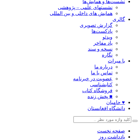
نشست‌ها و همایش‌ها
نشستهای علمی – پژوهشی
همایش های داخلی و بین المللی
گالری
گزارش تصویری
پادکست‌ها
ویدئو
یاد مفاخر
نسخه و سند
نگاره
با میراث
درباره ما
تماس با ما
عضویت در خبرنامه
کتابشناسی
فروشگاه کتاب
■ پخش زنده
♥ حامیان
دانشگاه افغانستان
صفحه نخست
یادداشت روز