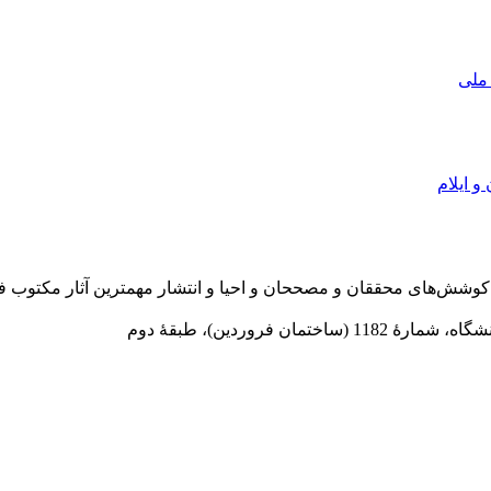
 ملی
و ایلام
در سال 1372 ش به قصد حمایت از كوشش‌های محققان و مصححان و احیا و انتشار مهمترین
 فروردین)، طبقۀ دوم