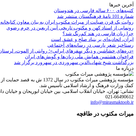
آخرین خبرها
کتیبه‌های ۶۰۰ ساله فارسی در هندوستان
شماره 101 نامۀ فرهنگستان منتشر شد
روایت یک قرن صیانت از میراث مکتوب ایران به بیان معاون کتابخانه
رونمایی از اسناد کهن و مکتوب تاریخی آیین اربعین در حرم رضوی
چرا زبان فارسی در هند کم‌رنگ شد؟
ایران، اتحادیه‌ای بر بنیاد صلح و عشق است
رستاخیز شعر پارسی در رسانه‌های اجتماعی
«دره‌های حشاشین و دیگر سفرهای ایرانی»؛ روایتی از الموت، لرستان 
فراخوان هشتمین همایش ملّی زبان‌ها و گویش‌های ایران
بزرگداشت شیخ شهاب‌الدین سهروردی در سهرورد برگزار شد
درباره ما
مؤسسه پژوهشی میراث مكتوب 
كمك وزارت فرهنگ و ارشاد اسلامی تأسیس شد.
نشانی: تهران، خیابان انقلاب اسلامی، بین خیابان ابوریحان و خیابان دانشگاه، شمارۀ 1182 (ساختمان
021-66490612
info@mirasmaktoob.ir
میرات مکتوب در طاقچه