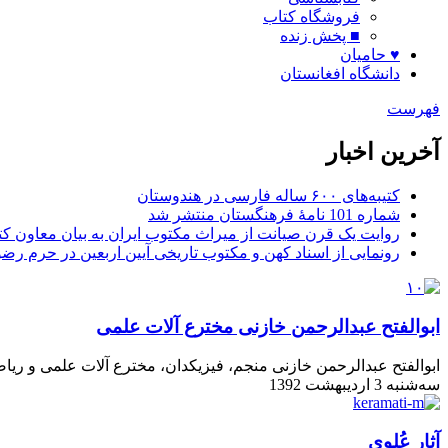
فروشگاه کتاب
■ پخش زنده
♥ حامیان
دانشگاه افغانستان
فهرست
آخرین اخبار
کتیبه‌های ۶۰۰ ساله فارسی در هندوستان
شماره 101 نامۀ فرهنگستان منتشر شد
روایت یک قرن صیانت از میراث مکتوب ایران به بیان معاون کتا
رونمایی از اسناد کهن و مکتوب تاریخی آیین اربعین در حرم رض
ابوالفتح عبدالرحمن خازنی مخترع آلات علمی
ابوالفتح عبدالرحمن خازنی منجم، فیزیکدان، مخترع آلات علمی و ریا
سه‌شنبه 3 اردیبهشت 1392
آثار عُلوی