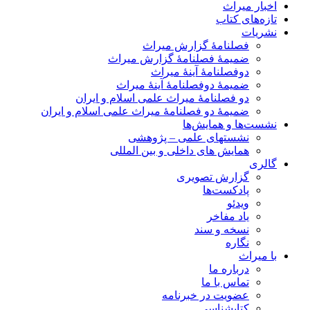
اخبار میراث
تازه‌های کتاب
نشریات
فصلنامۀ گزارش میراث
ضمیمۀ فصلنامۀ گزارش میراث
دوفصلنامۀ آینۀ میراث
ضمیمۀ دوفصلنامۀ آینۀ میراث
دو فصلنامۀ میراث علمی اسلام و ایران
ضمیمۀ دو فصلنامۀ میراث علمی اسلام و ایران
نشست‌ها و همایش‌ها
نشستهای علمی – پژوهشی
همایش های داخلی و بین المللی
گالری
گزارش تصویری
پادکست‌ها
ویدئو
یاد مفاخر
نسخه و سند
نگاره
با میراث
درباره ما
تماس با ما
عضویت در خبرنامه
کتابشناسی