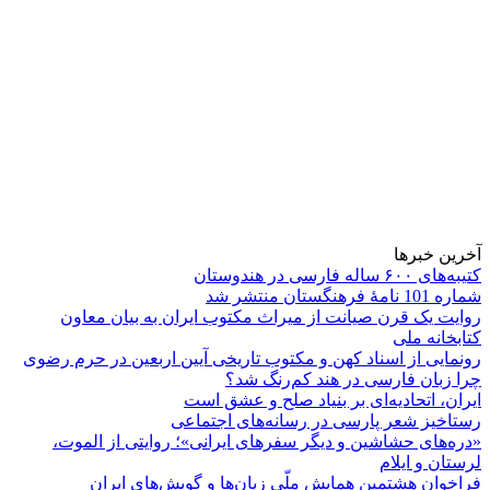
آخرین خبرها
کتیبه‌های ۶۰۰ ساله فارسی در هندوستان
شماره 101 نامۀ فرهنگستان منتشر شد
روایت یک قرن صیانت از میراث مکتوب ایران به بیان معاون
کتابخانه ملی
رونمایی از اسناد کهن و مکتوب تاریخی آیین اربعین در حرم رضوی
چرا زبان فارسی در هند کم‌رنگ شد؟
ایران، اتحادیه‌ای بر بنیاد صلح و عشق است
رستاخیز شعر پارسی در رسانه‌های اجتماعی
«دره‌های حشاشین و دیگر سفرهای ایرانی»؛ روایتی از الموت،
لرستان و ایلام
فراخوان هشتمین همایش ملّی زبان‌ها و گویش‌های ایران