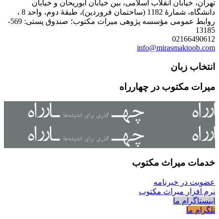
تهران، خیابان انقلاب اسلامی، بین خیابان ابوریحان و خیابان
دانشگاه، شمارۀ 1182 (ساختمان فروردین)، طبقۀ دوم، واحد 8 ،
روابط عمومی مؤسسه پژوهی میراث مکتوب؛ صندوق پستی: 569-
13185
02166490612
info@mirasmaktoob.com
انتخاب زبان
میرات مکتوب در چهارراه
خدمات میراث مکتوب
عضویت در خبرنامه
نرم افزار میراث مکتوب
اینستاگرام ما
تلگرام ما