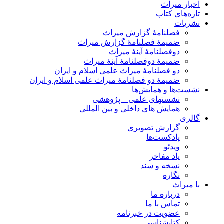
اخبار میراث
تازه‌های کتاب
نشریات
فصلنامۀ گزارش میراث
ضمیمۀ فصلنامۀ گزارش میراث
دوفصلنامۀ آینۀ میراث
ضمیمۀ دوفصلنامۀ آینۀ میراث
دو فصلنامۀ میراث علمی اسلام و ایران
ضمیمۀ دو فصلنامۀ میراث علمی اسلام و ایران
نشست‌ها و همایش‌ها
نشستهای علمی – پژوهشی
همایش های داخلی و بین المللی
گالری
گزارش تصویری
پادکست‌ها
ویدئو
یاد مفاخر
نسخه و سند
نگاره
با میراث
درباره ما
تماس با ما
عضویت در خبرنامه
کتابشناسی