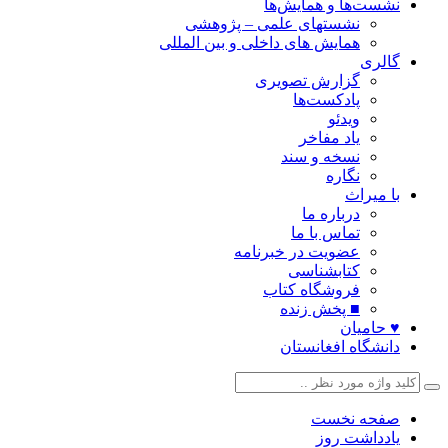
نشست‌ها و همایش‌ها
نشستهای علمی – پژوهشی
همایش های داخلی و بین المللی
گالری
گزارش تصویری
پادکست‌ها
ویدئو
یاد مفاخر
نسخه و سند
نگاره
با میراث
درباره ما
تماس با ما
عضویت در خبرنامه
کتابشناسی
فروشگاه کتاب
■ پخش زنده
♥ حامیان
دانشگاه افغانستان
صفحه نخست
یادداشت روز