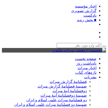
اخبار مؤسسه
گزارش تصویری
پادکست‌
■ پخش زنده
صفحه نخست
یادداشت روز
اخبار میراث
تازه‌های کتاب
نشریات
فصلنامۀ گزارش میراث
ضمیمۀ فصلنامۀ گزارش میراث
دوفصلنامۀ آینۀ میراث
ضمیمۀ دوفصلنامۀ آینۀ میراث
دو فصلنامۀ میراث علمی اسلام و ایران
ضمیمۀ دو فصلنامۀ میراث علمی اسلام و ایران