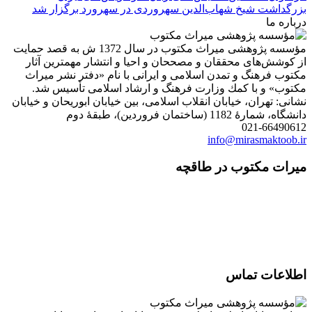
بزرگداشت شیخ شهاب‌الدین سهروردی در سهرورد برگزار شد
درباره ما
مؤسسه پژوهشی میراث مكتوب در سال 1372 ش به قصد حمایت
از كوشش‌های محققان و مصححان و احیا و انتشار مهمترین آثار
مكتوب فرهنگ و تمدن اسلامی و ایرانی با نام «دفتر نشر میراث
مكتوب» و با كمك وزارت فرهنگ و ارشاد اسلامی تأسیس شد.
نشانی: تهران، خیابان انقلاب اسلامی، بین خیابان ابوریحان و خیابان
دانشگاه، شمارۀ 1182 (ساختمان فروردین)، طبقۀ دوم
021-66490612
info@mirasmaktoob.ir
میرات مکتوب در طاقچه
اطلاعات تماس