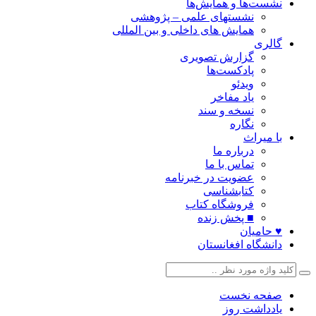
نشست‌ها و همایش‌ها
نشستهای علمی – پژوهشی
همایش های داخلی و بین المللی
گالری
گزارش تصویری
پادکست‌ها
ویدئو
یاد مفاخر
نسخه و سند
نگاره
با میراث
درباره ما
تماس با ما
عضویت در خبرنامه
کتابشناسی
فروشگاه کتاب
■ پخش زنده
♥ حامیان
دانشگاه افغانستان
صفحه نخست
یادداشت روز