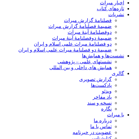
اخبار میراث
تازه‌های کتاب
نشریات
فصلنامۀ گزارش میراث
ضمیمۀ فصلنامۀ گزارش میراث
دوفصلنامۀ آینۀ میراث
ضمیمۀ دوفصلنامۀ آینۀ میراث
دو فصلنامۀ میراث علمی اسلام و ایران
ضمیمۀ دو فصلنامۀ میراث علمی اسلام و ایران
نشست‌ها و همایش‌ها
نشستهای علمی – پژوهشی
همایش های داخلی و بین المللی
گالری
گزارش تصویری
پادکست‌ها
ویدئو
یاد مفاخر
نسخه و سند
نگاره
با میراث
درباره ما
تماس با ما
عضویت در خبرنامه
کتابشناسی