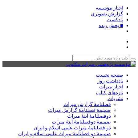
اخبار مؤسسه
گزارش تصویری
پادکست‌
■ پخش زنده
صفحه نخست
یادداشت روز
اخبار میراث
تازه‌های کتاب
نشریات
فصلنامۀ گزارش میراث
ضمیمۀ فصلنامۀ گزارش میراث
دوفصلنامۀ آینۀ میراث
ضمیمۀ دوفصلنامۀ آینۀ میراث
دو فصلنامۀ میراث علمی اسلام و ایران
ضمیمۀ دو فصلنامۀ میراث علمی اسلام و ایران