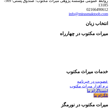
روابط عمومی مؤسسه پژوهی میراث مکتوب؛ صندوق پستی: 569-
13185
02166490612
info@mirasmaktoob.com
انتخاب زبان
میرات مکتوب در چهارراه
خدمات میراث مکتوب
عضویت در خبرنامه
نرم افزار میراث مکتوب
اینستاگرام ما
تلگرام ما
میرات مکتوب در نورمگز