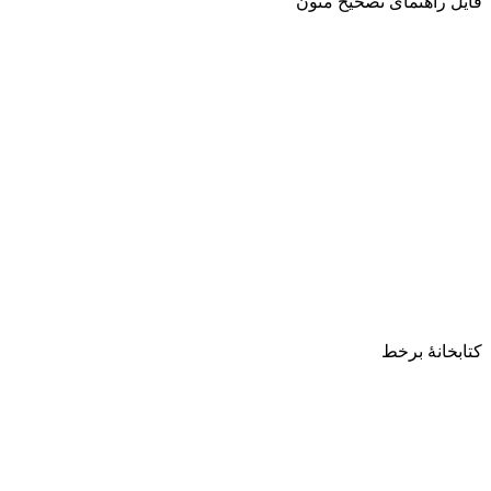
فایل راهنمای تصحیح متون
کتابخانۀ برخط