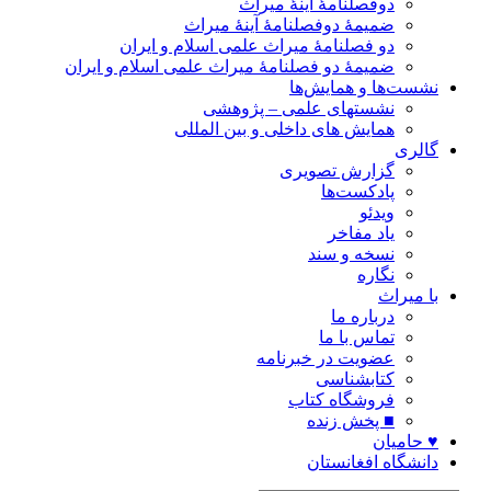
دوفصلنامۀ آینۀ میراث
ضمیمۀ دوفصلنامۀ آینۀ میراث
دو فصلنامۀ میراث علمی اسلام و ایران
ضمیمۀ دو فصلنامۀ میراث علمی اسلام و ایران
نشست‌ها و همایش‌ها
نشستهای علمی – پژوهشی
همایش های داخلی و بین المللی
گالری
گزارش تصویری
پادکست‌ها
ویدئو
یاد مفاخر
نسخه و سند
نگاره
با میراث
درباره ما
تماس با ما
عضویت در خبرنامه
کتابشناسی
فروشگاه کتاب
■ پخش زنده
♥ حامیان
دانشگاه افغانستان