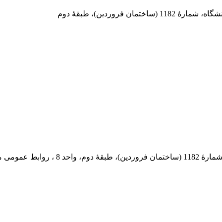
 فروردین)، طبقۀ دوم
 پستی: 569-13185