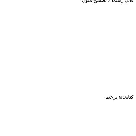
فایل راهنمای تصحیح متون
کتابخانۀ برخط