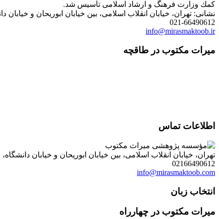
كمك وزارت فرهنگ و ارشاد اسلامی تأسیس شد.
نشانی: تهران، خیابان انقلاب اسلامی، بین خیابان ابوریحان و خیابان دانشگاه، شمارۀ 1182 (ساختمان
021-66490612
info@mirasmaktoob.ir
میرات مکتوب در طاقچه
اطلاعات تماس
تهران، خیابان انقلاب اسلامی، بین خیابان ابوریحان و خیابان دانشگاه، شمارۀ 1182 (ساختمان فروردین)، طبقۀ دوم، واحد 8 ، روابط عمومی مؤسسه پژوهی میراث مکتوب؛ صندوق
02166490612
info@mirasmaktoob.com
انتخاب زبان
میرات مکتوب در چهارراه