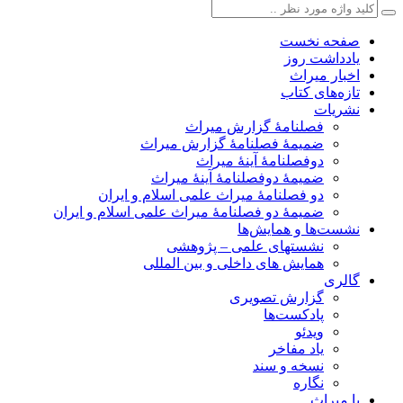
صفحه نخست
یادداشت روز
اخبار میراث
تازه‌های کتاب
نشریات
فصلنامۀ گزارش میراث
ضمیمۀ فصلنامۀ گزارش میراث
دوفصلنامۀ آینۀ میراث
ضمیمۀ دوفصلنامۀ آینۀ میراث
دو فصلنامۀ میراث علمی اسلام و ایران
ضمیمۀ دو فصلنامۀ میراث علمی اسلام و ایران
نشست‌ها و همایش‌ها
نشستهای علمی – پژوهشی
همایش های داخلی و بین المللی
گالری
گزارش تصویری
پادکست‌ها
ویدئو
یاد مفاخر
نسخه و سند
نگاره
با میراث