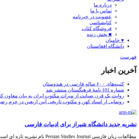
درباره ما
تماس با ما
عضویت در خبرنامه
کتابشناسی
فروشگاه کتاب
■ پخش زنده
♥ حامیان
دانشگاه افغانستان
فهرست
آخرین اخبار
کتیبه‌های ۶۰۰ ساله فارسی در هندوستان
شماره 101 نامۀ فرهنگستان منتشر شد
روایت یک قرن صیانت از میراث مکتوب ایران به بیان معاون کتا
رونمایی از اسناد کهن و مکتوب تاریخی آیین اربعین در حرم رض
نشریه جدید دانشگاه شیراز برای ادبیات فارسی
مطالعات زبان فارسی Persian Studies Journal نام نشریه تازه ای است که دانشگاه شیراز و انجمن نقد ادبی ایران همت به انتشار آن گماشته اند.