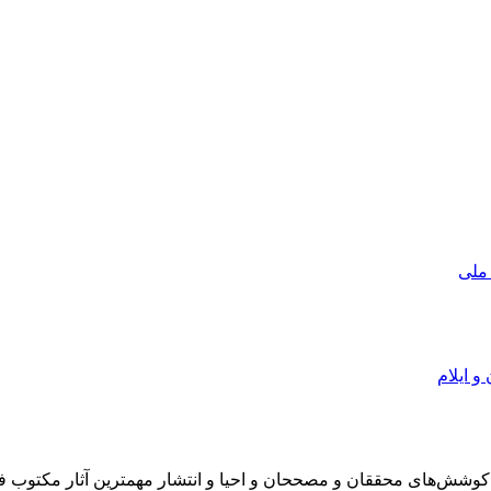
 ملی
و ایلام
در سال 1372 ش به قصد حمایت از كوشش‌های محققان و مصححان و احیا و انتشار مهمترین