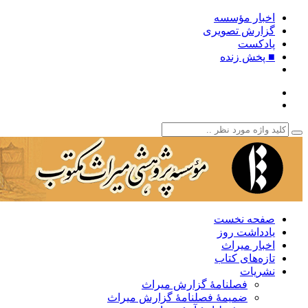
اخبار مؤسسه
گزارش تصویری
پادکست‌
■ پخش زنده
صفحه نخست
یادداشت روز
اخبار میراث
تازه‌های کتاب
نشریات
فصلنامۀ گزارش میراث
ضمیمۀ فصلنامۀ گزارش میراث