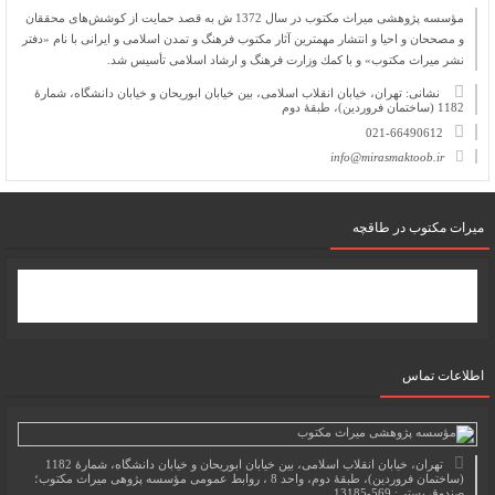
مؤسسه پژوهشی میراث مكتوب در سال 1372 ش به قصد حمایت از كوشش‌های محققان
و مصححان و احیا و انتشار مهمترین آثار مكتوب فرهنگ و تمدن اسلامی و ایرانی با نام «دفتر
نشر میراث مكتوب» و با كمك وزارت فرهنگ و ارشاد اسلامی تأسیس شد.
نشانی: تهران، خیابان انقلاب اسلامی، بین خیابان ابوریحان و خیابان دانشگاه، شمارۀ
1182 (ساختمان فروردین)، طبقۀ دوم
021-66490612
info@mirasmaktoob.ir
میرات مکتوب در طاقچه
اطلاعات تماس
تهران، خیابان انقلاب اسلامی، بین خیابان ابوریحان و خیابان دانشگاه، شمارۀ 1182
(ساختمان فروردین)، طبقۀ دوم، واحد 8 ، روابط عمومی مؤسسه پژوهی میراث مکتوب؛
صندوق پستی: 569-13185