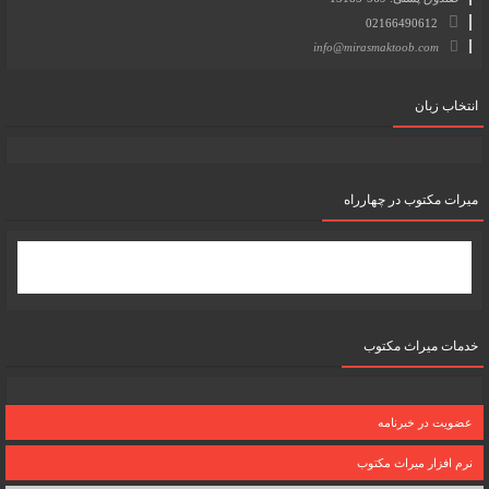
02166490612
info@mirasmaktoob.com
انتخاب زبان
میرات مکتوب در چهارراه
خدمات میراث مکتوب
عضویت در خبرنامه
نرم افزار میراث مکتوب