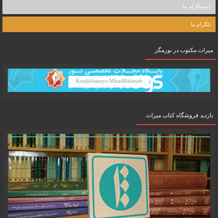
اینستاگرام ما
تلگرام ما
میرات مکتوب در نورمگز
Ketabkhaneye MirasMaktoob
بازدید فروشگاه کتاب میراث