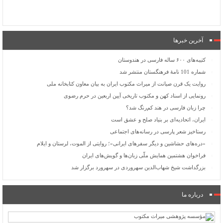
آخرین خبرها
کتیبه‌های ۶۰۰ ساله فارسی در هندوستان
شماره 101 نامۀ فرهنگستان منتشر شد
روایت یک قرن صیانت از میراث مکتوب ایران به بیان معاون کتابخانه ملی
رونمایی از اسناد کهن و مکتوب تاریخی آیین اربعین در حرم رضوی
چرا زبان فارسی در هند کم‌رنگ شد؟
ایران، اتحادیه‌ای بر بنیاد صلح و عشق است
رستاخیز شعر پارسی در رسانه‌های اجتماعی
«دره‌های حشاشین و دیگر سفرهای ایرانی»؛ روایتی از الموت، لرستان و ایلام
فراخوان هشتمین همایش ملّی زبان‌ها و گویش‌های ایران
بزرگداشت شیخ شهاب‌الدین سهروردی در سهرورد برگزار شد
درباره ما