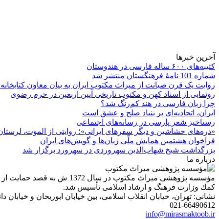
آخرین خبرها
کتیبه‌های ۶۰۰ ساله فارسی در هندوستان
شماره 101 نامۀ فرهنگستان منتشر شد
روایت یک قرن صیانت از میراث مکتوب ایران به بیان معاون کتابخانه
رونمایی از اسناد کهن و مکتوب تاریخی آیین اربعین در حرم رضوی
چرا زبان فارسی در هند کم‌رنگ شد؟
ایران، اتحادیه‌ای بر بنیاد صلح و عشق است
رستاخیز شعر پارسی در رسانه‌های اجتماعی
«دره‌های حشاشین و دیگر سفرهای ایرانی»؛ روایتی از الموت، لرستان 
فراخوان هشتمین همایش ملّی زبان‌ها و گویش‌های ایران
بزرگداشت شیخ شهاب‌الدین سهروردی در سهرورد برگزار شد
درباره ما
مؤسسه پژوهشی میراث مكتوب 
كمك وزارت فرهنگ و ارشاد اسلامی تأسیس شد.
نشانی: تهران، خیابان انقلاب اسلامی، بین خیابان ابوریحان و خیابان دانشگاه، شمارۀ 1182 (ساختمان
021-66490612
info@mirasmaktoob.ir