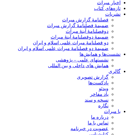
اخبار میراث
تازه‌های کتاب
نشریات
فصلنامۀ گزارش میراث
ضمیمۀ فصلنامۀ گزارش میراث
دوفصلنامۀ آینۀ میراث
ضمیمۀ دوفصلنامۀ آینۀ میراث
دو فصلنامۀ میراث علمی اسلام و ایران
ضمیمۀ دو فصلنامۀ میراث علمی اسلام و ایران
نشست‌ها و همایش‌ها
نشستهای علمی – پژوهشی
همایش های داخلی و بین المللی
گالری
گزارش تصویری
پادکست‌ها
ویدئو
یاد مفاخر
نسخه و سند
نگاره
با میراث
درباره ما
تماس با ما
عضویت در خبرنامه
کتابشناسی