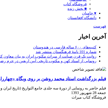
فروشگاه کتاب
■ پخش زنده
♥ حامیان
دانشگاه افغانستان
فهرست
آخرین اخبار
کتیبه‌های ۶۰۰ ساله فارسی در هندوستان
شماره 101 نامۀ فرهنگستان منتشر شد
روایت یک قرن صیانت از میراث مکتوب ایران به بیان معاون کتا
رونمایی از اسناد کهن و مکتوب تاریخی آیین اربعین در حرم رض
فیلم بزرگداشت استاد محمد روشن بر روی وبگاه «چهاررا
فیلم حاضر به رونمایی از دورۀ سه جلدی جامع التواریخ (تاریخ ایران و اسلام) و بزرگداشت استاد محمد رو
جمعه 28 شهریور 1393
فروشگاه کتاب میراث