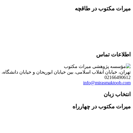
میرات مکتوب در طاقچه
اطلاعات تماس
تهران، خیابان انقلاب اسلامی، بین خیابان ابوریحان و خیابان دانشگاه، شمارۀ 1182 (ساختمان فروردین)، طبقۀ دوم، واحد 8 ، روابط عمومی مؤسسه پژوهی میراث مکتوب؛ صندوق
02166490612
info@mirasmaktoob.com
انتخاب زبان
میرات مکتوب در چهارراه