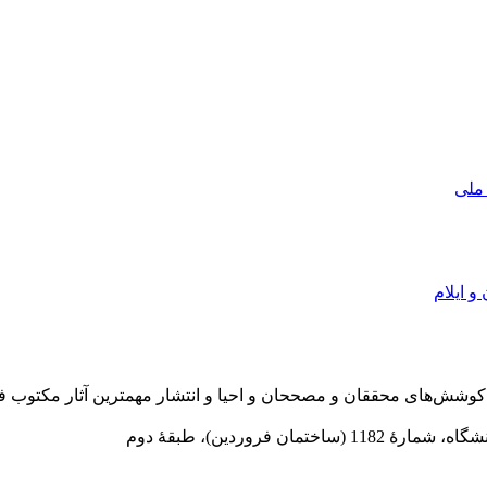
 ملی
و ایلام
در سال 1372 ش به قصد حمایت از كوشش‌های محققان و مصححان و احیا و انتشار مهمترین
 فروردین)، طبقۀ دوم