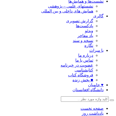
نشست‌ها و همایش‌ها
نشستهای علمی – پژوهشی
همایش های داخلی و بین المللی
گالری
گزارش تصویری
پادکست‌ها
ویدئو
یاد مفاخر
نسخه و سند
نگاره
با میراث
درباره ما
تماس با ما
عضویت در خبرنامه
کتابشناسی
فروشگاه کتاب
■ پخش زنده
♥ حامیان
دانشگاه افغانستان
صفحه نخست
یادداشت روز