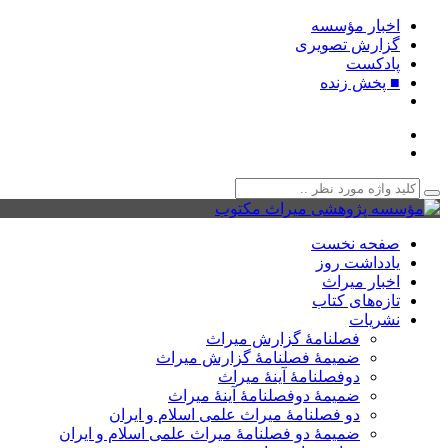
اخبار مؤسسه
گزارش تصویری
پادکست‌
■ پخش زنده
صفحه نخست
یادداشت روز
اخبار میراث
تازه‌های کتاب
نشریات
فصلنامۀ گزارش میراث
ضمیمۀ فصلنامۀ گزارش میراث
دوفصلنامۀ آینۀ میراث
ضمیمۀ دوفصلنامۀ آینۀ میراث
دو فصلنامۀ میراث علمی اسلام و ایران
ضمیمۀ دو فصلنامۀ میراث علمی اسلام و ایران