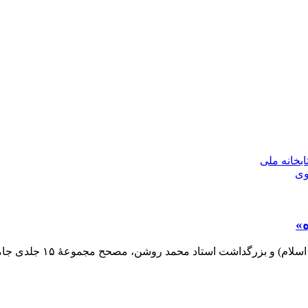
بخانه ملی
وی
ه»
شن، مصحح مجموعۀ ۱۵ جلدی جامع ‌التواریخ اثر رشیدالدین فضل‌الله همدانی، اختصاص دارد