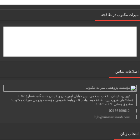
میرات مکتوب در طاقچه
اطلاعات تماس
تهران، خیابان انقلاب اسلامی، بین خیابان ابوریحان و خیابان دانشگاه، شمارۀ 1182
(ساختمان فروردین)، طبقۀ دوم، واحد 8 ، روابط عمومی مؤسسه پژوهی میراث مکتوب؛
صندوق پستی: 569-13185
02166490612
info@mirasmaktoob.com
انتخاب زبان