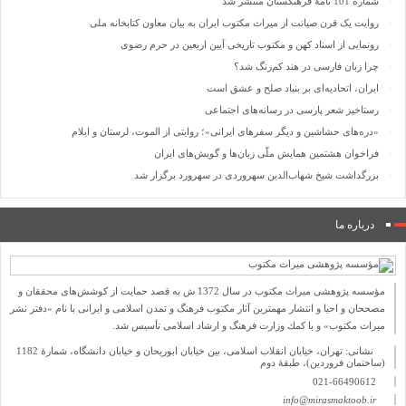
شماره 101 نامۀ فرهنگستان منتشر شد
روایت یک قرن صیانت از میراث مکتوب ایران به بیان معاون کتابخانه ملی
رونمایی از اسناد کهن و مکتوب تاریخی آیین اربعین در حرم رضوی
چرا زبان فارسی در هند کم‌رنگ شد؟
ایران، اتحادیه‌ای بر بنیاد صلح و عشق است
رستاخیز شعر پارسی در رسانه‌های اجتماعی
«دره‌های حشاشین و دیگر سفرهای ایرانی»؛ روایتی از الموت، لرستان و ایلام
فراخوان هشتمین همایش ملّی زبان‌ها و گویش‌های ایران
بزرگداشت شیخ شهاب‌الدین سهروردی در سهرورد برگزار شد
درباره ما
مؤسسه پژوهشی میراث مكتوب در سال 1372 ش به قصد حمایت از كوشش‌های محققان و
مصححان و احیا و انتشار مهمترین آثار مكتوب فرهنگ و تمدن اسلامی و ایرانی با نام «دفتر نشر
میراث مكتوب» و با كمك وزارت فرهنگ و ارشاد اسلامی تأسیس شد.
نشانی: تهران، خیابان انقلاب اسلامی، بین خیابان ابوریحان و خیابان دانشگاه، شمارۀ 1182
(ساختمان فروردین)، طبقۀ دوم
021-66490612
info@mirasmaktoob.ir