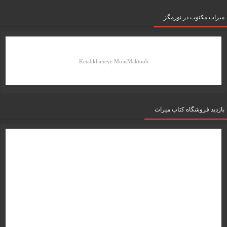
میرات مکتوب در نورمگز
Ketabkhaneye MirasMaktoob
بازدید فروشگاه کتاب میراث