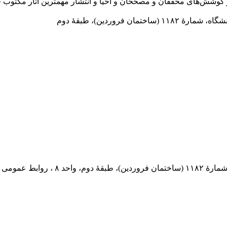
 فروردین)، طبقۀ دوم
 پستی: ۵۶۹-۱۳۱۸۵