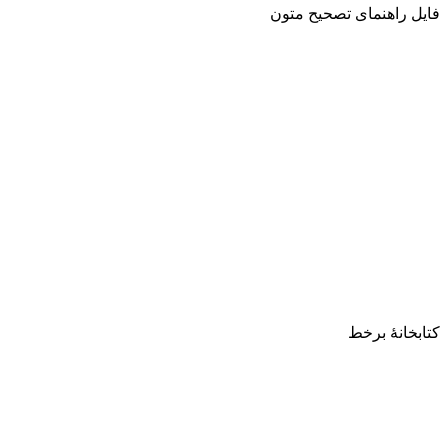
کتابخانۀ برخط