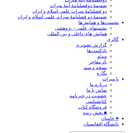
ضمیمۀ دوفصلنامۀ آینۀ میراث
دو فصلنامۀ میراث علمی اسلام و ایران
ضمیمۀ دو فصلنامۀ میراث علمی اسلام و ایران
نشست‌ها و همایش‌ها
نشستهای علمی – پژوهشی
همایش های داخلی و بین المللی
گالری
گزارش تصویری
پادکست‌ها
ویدئو
یاد مفاخر
نسخه و سند
نگاره
با میراث
درباره ما
تماس با ما
عضویت در خبرنامه
کتابشناسی
فروشگاه کتاب
■ پخش زنده
♥ حامیان
دانشگاه افغانستان