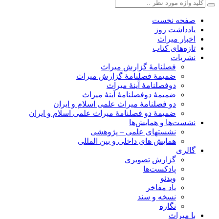
صفحه نخست
یادداشت روز
اخبار میراث
تازه‌های کتاب
نشریات
فصلنامۀ گزارش میراث
ضمیمۀ فصلنامۀ گزارش میراث
دوفصلنامۀ آینۀ میراث
ضمیمۀ دوفصلنامۀ آینۀ میراث
دو فصلنامۀ میراث علمی اسلام و ایران
ضمیمۀ دو فصلنامۀ میراث علمی اسلام و ایران
نشست‌ها و همایش‌ها
نشستهای علمی – پژوهشی
همایش های داخلی و بین المللی
گالری
گزارش تصویری
پادکست‌ها
ویدئو
یاد مفاخر
نسخه و سند
نگاره
با میراث