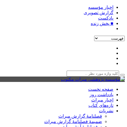
اخبار مؤسسه
گزارش تصویری
پادکست‌
■ پخش زنده
صفحه نخست
یادداشت روز
اخبار میراث
تازه‌های کتاب
نشریات
فصلنامۀ گزارش میراث
ضمیمۀ فصلنامۀ گزارش میراث
دوفصلنامۀ آینۀ میراث