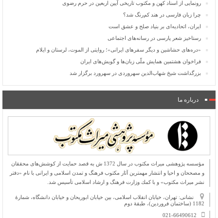
رونمایی از اسناد کهن و مکتوب تاریخی آیین اربعین در حرم رضوی
چرا زبان فارسی در هند کم‌رنگ شد؟
ایران، اتحادیه‌ای بر بنیاد صلح و عشق است
رستاخیز شعر پارسی در رسانه‌های اجتماعی
«دره‌های حشاشین و دیگر سفرهای ایرانی»؛ روایتی از الموت، لرستان و ایلام
فراخوان هشتمین همایش ملّی زبان‌ها و گویش‌های ایران
بزرگداشت شیخ شهاب‌الدین سهروردی در سهرورد برگزار شد
درباره ما
مؤسسه پژوهشی میراث مكتوب در سال 1372 ش به قصد حمایت از كوشش‌های محققان
و مصححان و احیا و انتشار مهمترین آثار مكتوب فرهنگ و تمدن اسلامی و ایرانی با نام «دفتر
نشر میراث مكتوب» و با كمك وزارت فرهنگ و ارشاد اسلامی تأسیس شد.
نشانی: تهران، خیابان انقلاب اسلامی، بین خیابان ابوریحان و خیابان دانشگاه، شمارۀ
1182 (ساختمان فروردین)، طبقۀ دوم
021-66490612