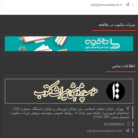
info@mirasmaktoob.ir
میرات مکتوب در طاقچه
اطلاعات تماس
تهران، خیابان انقلاب اسلامی، بین خیابان ابوریحان و خیابان دانشگاه، شمارۀ 1182
(ساختمان فروردین)، طبقۀ دوم، واحد 8 ، روابط عمومی مؤسسه پژوهی میراث مکتوب؛
صندوق پستی: 569-13185
02166490612
info@mirasmaktoob.com