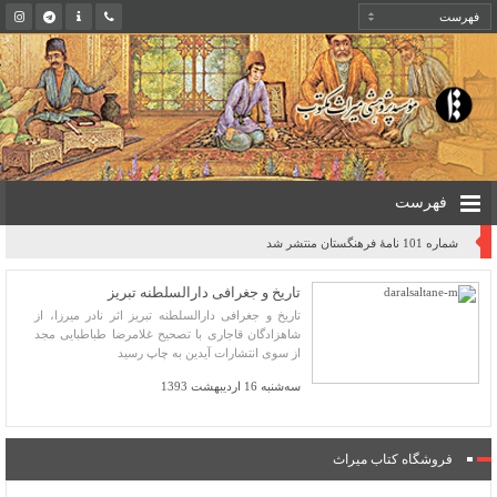
فهرست
شماره 101 نامۀ فرهنگستان منتشر شد
تاریخ و جغرافی دارالسلطنه تبریز
تاریخ و جغرافی دارالسلطنه تبریز اثر نادر میرزا، از
شاهزادگان قاجاری با تصحیح غلامرضا طباطبایی ‌مجد
از سوی انتشارات آیدین به چاپ رسید
سه‌شنبه 16 اردیبهشت 1393
فروشگاه کتاب میراث