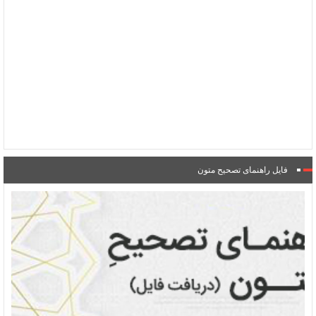
فایل راهنمای تصحیح متون