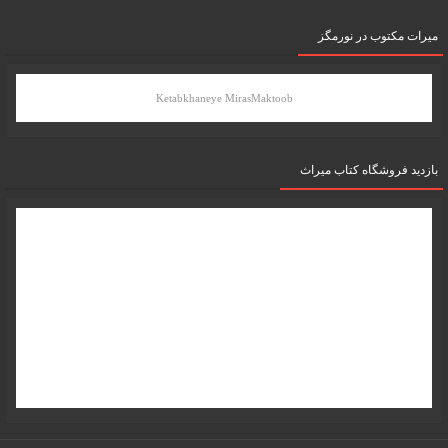
میرات مکتوب در نورمگز
Ketabkhaneye MirasMaktoob
بازدید فروشگاه کتاب میراث