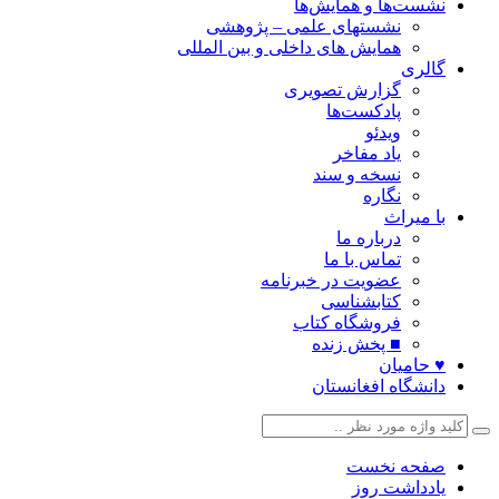
نشست‌ها و همایش‌ها
نشستهای علمی – پژوهشی
همایش های داخلی و بین المللی
گالری
گزارش تصویری
پادکست‌ها
ویدئو
یاد مفاخر
نسخه و سند
نگاره
با میراث
درباره ما
تماس با ما
عضویت در خبرنامه
کتابشناسی
فروشگاه کتاب
■ پخش زنده
♥ حامیان
دانشگاه افغانستان
صفحه نخست
یادداشت روز