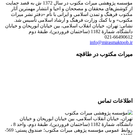
مؤسسه پژوهشی میراث مكتوب در سال 1372 ش به قصد حمایت
از كوشش‌های محققان و مصححان و احیا و انتشار مهمترین آثار
مكتوب فرهنگ و تمدن اسلامی و ایرانی با نام «دفتر نشر میراث
مكتوب» و با كمك وزارت فرهنگ و ارشاد اسلامی تأسیس شد.
نشانی: تهران، خیابان انقلاب اسلامی، بین خیابان ابوریحان و خیابان
دانشگاه، شمارۀ 1182 (ساختمان فروردین)، طبقۀ دوم
021-66490612
info@mirasmaktoob.ir
میرات مکتوب در طاقچه
اطلاعات تماس
تهران، خیابان انقلاب اسلامی، بین خیابان ابوریحان و خیابان
دانشگاه، شمارۀ 1182 (ساختمان فروردین)، طبقۀ دوم، واحد 8 ،
روابط عمومی مؤسسه پژوهی میراث مکتوب؛ صندوق پستی: 569-