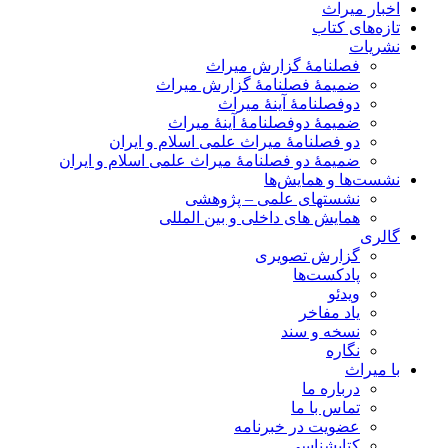
اخبار میراث
تازه‌های کتاب
نشریات
فصلنامۀ گزارش میراث
ضمیمۀ فصلنامۀ گزارش میراث
دوفصلنامۀ آینۀ میراث
ضمیمۀ دوفصلنامۀ آینۀ میراث
دو فصلنامۀ میراث علمی اسلام و ایران
ضمیمۀ دو فصلنامۀ میراث علمی اسلام و ایران
نشست‌ها و همایش‌ها
نشستهای علمی – پژوهشی
همایش های داخلی و بین المللی
گالری
گزارش تصویری
پادکست‌ها
ویدئو
یاد مفاخر
نسخه و سند
نگاره
با میراث
درباره ما
تماس با ما
عضویت در خبرنامه
کتابشناسی