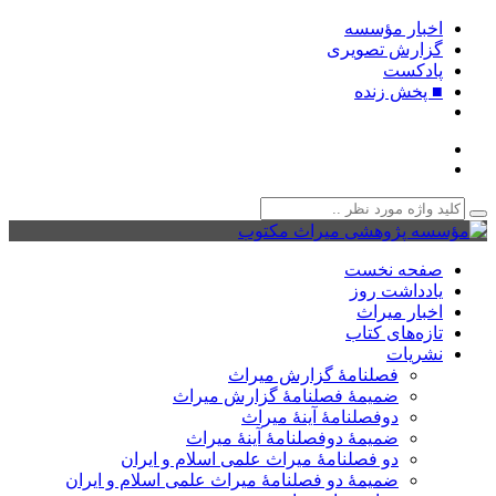
اخبار مؤسسه
گزارش تصویری
پادکست‌
■ پخش زنده
صفحه نخست
یادداشت روز
اخبار میراث
تازه‌های کتاب
نشریات
فصلنامۀ گزارش میراث
ضمیمۀ فصلنامۀ گزارش میراث
دوفصلنامۀ آینۀ میراث
ضمیمۀ دوفصلنامۀ آینۀ میراث
دو فصلنامۀ میراث علمی اسلام و ایران
ضمیمۀ دو فصلنامۀ میراث علمی اسلام و ایران