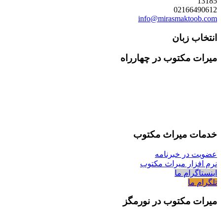
13185
02166490612
info@mirasmaktoob.com
انتخاب زبان
میرات مکتوب در چهارراه
خدمات میراث مکتوب
عضویت در خبرنامه
نرم افزار میراث مکتوب
اینستاگرام ما
تلگرام ما
میرات مکتوب در نورمگز