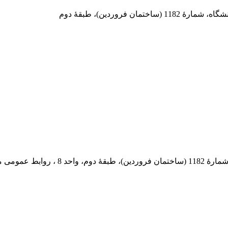
 فروردین)، طبقۀ دوم
 پستی: 569-13185