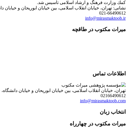
كمك وزارت فرهنگ و ارشاد اسلامی تأسیس شد.
نشانی: تهران، خیابان انقلاب اسلامی، بین خیابان ابوریحان و خیابان دانشگاه، شمارۀ 1182 (ساختمان
021-66490612
info@mirasmaktoob.ir
میرات مکتوب در طاقچه
اطلاعات تماس
تهران، خیابان انقلاب اسلامی، بین خیابان ابوریحان و خیابان دانشگاه، شمارۀ 1182 (ساختمان فروردین)، طبقۀ دوم، واحد 8 ، روابط عمومی مؤسسه پژوهی میراث مکتوب؛ صندوق
02166490612
info@mirasmaktoob.com
انتخاب زبان
میرات مکتوب در چهارراه