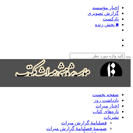
اخبار مؤسسه
گزارش تصویری
پادکست‌
■ پخش زنده
صفحه نخست
یادداشت روز
اخبار میراث
تازه‌های کتاب
نشریات
فصلنامۀ گزارش میراث
ضمیمۀ فصلنامۀ گزارش میراث