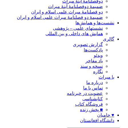
دوفصلنامۀ آینۀ میراث
ضمیمۀ دوفصلنامۀ آینۀ میراث
دو فصلنامۀ میراث علمی اسلام و ایران
ضمیمۀ دو فصلنامۀ میراث علمی اسلام و ایران
نشست‌ها و همایش‌ها
نشستهای علمی – پژوهشی
همایش های داخلی و بین المللی
گالری
گزارش تصویری
پادکست‌ها
ویدئو
یاد مفاخر
نسخه و سند
نگاره
با میراث
درباره ما
تماس با ما
عضویت در خبرنامه
کتابشناسی
فروشگاه کتاب
■ پخش زنده
♥ حامیان
دانشگاه افغانستان