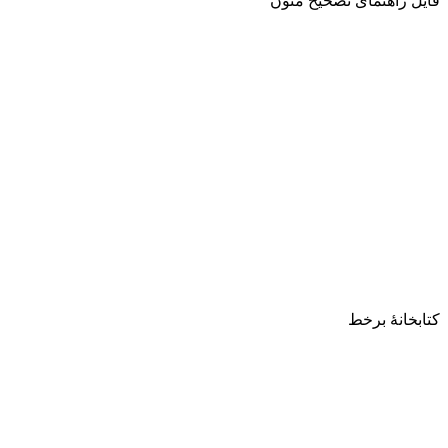
فایل راهنمای تصحیح متون
کتابخانۀ برخط