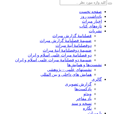
صفحه نخست
یادداشت روز
اخبار میراث
تازه‌های کتاب
نشریات
فصلنامۀ گزارش میراث
ضمیمۀ فصلنامۀ گزارش میراث
دوفصلنامۀ آینۀ میراث
ضمیمۀ دوفصلنامۀ آینۀ میراث
دو فصلنامۀ میراث علمی اسلام و ایران
ضمیمۀ دو فصلنامۀ میراث علمی اسلام و ایران
نشست‌ها و همایش‌ها
نشستهای علمی – پژوهشی
همایش های داخلی و بین المللی
گالری
گزارش تصویری
پادکست‌ها
ویدئو
یاد مفاخر
نسخه و سند
نگاره
با میراث