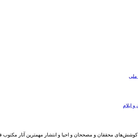
 ملی
و ایلام
در سال 1372 ش به قصد حمایت از كوشش‌های محققان و مصححان و احیا و انتشار مهمترین