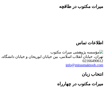
میرات مکتوب در طاقچه
اطلاعات تماس
تهران، خیابان انقلاب اسلامی، بین خیابان ابوریحان و خیابان دانشگاه، شمارۀ 1182 (ساختمان فروردین)، طبقۀ دوم، واحد 8 ، روابط عمومی مؤسسه پژوهی میراث مکتوب؛ صندوق
02166490612
info@mirasmaktoob.com
انتخاب زبان
میرات مکتوب در چهارراه