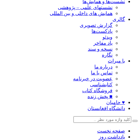
نشست‌ها و همایش‌ها
نشستهای علمی – پژوهشی
همایش های داخلی و بین المللی
گالری
گزارش تصویری
پادکست‌ها
ویدئو
یاد مفاخر
نسخه و سند
نگاره
با میراث
درباره ما
تماس با ما
عضویت در خبرنامه
کتابشناسی
فروشگاه کتاب
■ پخش زنده
♥ حامیان
دانشگاه افغانستان
صفحه نخست
یادداشت روز