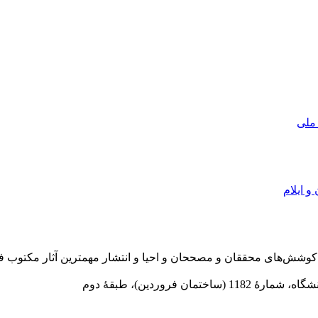
 ملی
و ایلام
در سال 1372 ش به قصد حمایت از كوشش‌های محققان و مصححان و احیا و انتشار مهمترین
 فروردین)، طبقۀ دوم