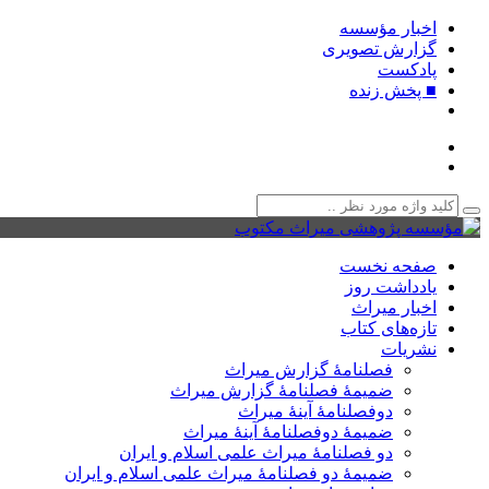
اخبار مؤسسه
گزارش تصویری
پادکست‌
■ پخش زنده
صفحه نخست
یادداشت روز
اخبار میراث
تازه‌های کتاب
نشریات
فصلنامۀ گزارش میراث
ضمیمۀ فصلنامۀ گزارش میراث
دوفصلنامۀ آینۀ میراث
ضمیمۀ دوفصلنامۀ آینۀ میراث
دو فصلنامۀ میراث علمی اسلام و ایران
ضمیمۀ دو فصلنامۀ میراث علمی اسلام و ایران