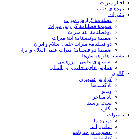
اخبار میراث
تازه‌های کتاب
نشریات
فصلنامۀ گزارش میراث
ضمیمۀ فصلنامۀ گزارش میراث
دوفصلنامۀ آینۀ میراث
ضمیمۀ دوفصلنامۀ آینۀ میراث
دو فصلنامۀ میراث علمی اسلام و ایران
ضمیمۀ دو فصلنامۀ میراث علمی اسلام و ایران
نشست‌ها و همایش‌ها
نشستهای علمی – پژوهشی
همایش های داخلی و بین المللی
گالری
گزارش تصویری
پادکست‌ها
ویدئو
یاد مفاخر
نسخه و سند
نگاره
با میراث
درباره ما
تماس با ما
عضویت در خبرنامه
کتابشناسی