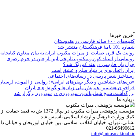
آخرین خبرها
کتیبه‌های ۶۰۰ ساله فارسی در هندوستان
شماره 101 نامۀ فرهنگستان منتشر شد
روایت یک قرن صیانت از میراث مکتوب ایران به بیان معاون کتابخانه
رونمایی از اسناد کهن و مکتوب تاریخی آیین اربعین در حرم رضوی
چرا زبان فارسی در هند کم‌رنگ شد؟
ایران، اتحادیه‌ای بر بنیاد صلح و عشق است
رستاخیز شعر پارسی در رسانه‌های اجتماعی
«دره‌های حشاشین و دیگر سفرهای ایرانی»؛ روایتی از الموت، لرستان 
فراخوان هشتمین همایش ملّی زبان‌ها و گویش‌های ایران
بزرگداشت شیخ شهاب‌الدین سهروردی در سهرورد برگزار شد
درباره ما
مؤسسه پژوهشی میراث مكتوب 
كمك وزارت فرهنگ و ارشاد اسلامی تأسیس شد.
نشانی: تهران، خیابان انقلاب اسلامی، بین خیابان ابوریحان و خیابان دانشگاه، شمارۀ 1182 (ساختمان
021-66490612
info@mirasmaktoob.ir