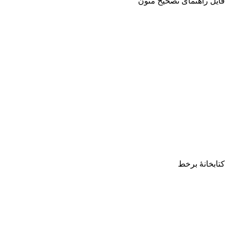
فایل راهنمای تصحیح متون
کتابخانۀ برخط