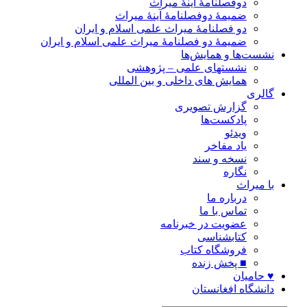
دوفصلنامۀ آینۀ میراث
ضمیمۀ دوفصلنامۀ آینۀ میراث
دو فصلنامۀ میراث علمی اسلام و ایران
ضمیمۀ دو فصلنامۀ میراث علمی اسلام و ایران
نشست‌ها و همایش‌ها
نشستهای علمی – پژوهشی
همایش های داخلی و بین المللی
گالری
گزارش تصویری
پادکست‌ها
ویدئو
یاد مفاخر
نسخه و سند
نگاره
با میراث
درباره ما
تماس با ما
عضویت در خبرنامه
کتابشناسی
فروشگاه کتاب
■ پخش زنده
♥ حامیان
دانشگاه افغانستان