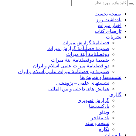
صفحه نخست
یادداشت روز
اخبار میراث
تازه‌های کتاب
نشریات
فصلنامۀ گزارش میراث
ضمیمۀ فصلنامۀ گزارش میراث
دوفصلنامۀ آینۀ میراث
ضمیمۀ دوفصلنامۀ آینۀ میراث
دو فصلنامۀ میراث علمی اسلام و ایران
ضمیمۀ دو فصلنامۀ میراث علمی اسلام و ایران
نشست‌ها و همایش‌ها
نشستهای علمی – پژوهشی
همایش های داخلی و بین المللی
گالری
گزارش تصویری
پادکست‌ها
ویدئو
یاد مفاخر
نسخه و سند
نگاره
با میراث