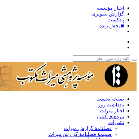
اخبار مؤسسه
گزارش تصویری
پادکست‌
■ پخش زنده
صفحه نخست
یادداشت روز
اخبار میراث
تازه‌های کتاب
نشریات
فصلنامۀ گزارش میراث
ضمیمۀ فصلنامۀ گزارش میراث