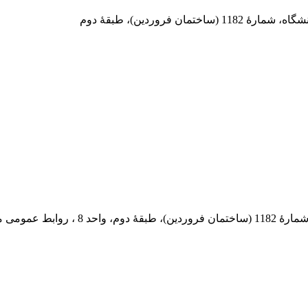
 فروردین)، طبقۀ دوم
 پستی: 569-13185