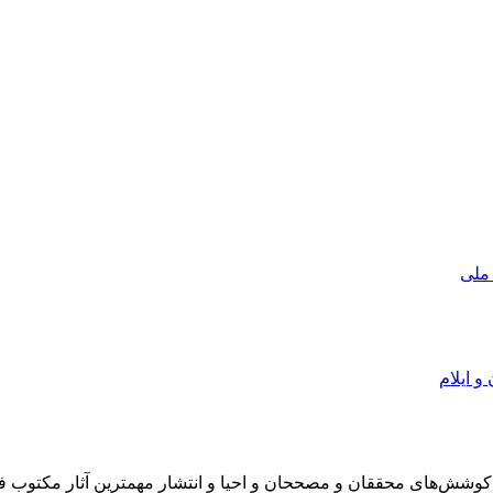
 ملی
و ایلام
در سال 1372 ش به قصد حمایت از كوشش‌های محققان و مصححان و احیا و انتشار مهمترین