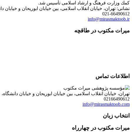
كمك وزارت فرهنگ و ارشاد اسلامی تأسیس شد.
نشانی: تهران، خیابان انقلاب اسلامی، بین خیابان ابوریحان و خیابان دانشگاه، شمارۀ 1182 (ساختمان
021-66490612
info@mirasmaktoob.ir
میرات مکتوب در طاقچه
اطلاعات تماس
تهران، خیابان انقلاب اسلامی، بین خیابان ابوریحان و خیابان دانشگاه، شمارۀ 1182 (ساختمان فروردین)، طبقۀ دوم، واحد 8 ، روابط عمومی مؤسسه پژوهی میراث مکتوب؛ صندوق
02166490612
info@mirasmaktoob.com
انتخاب زبان
میرات مکتوب در چهارراه