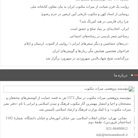
روایت یک قرن صیانت از میراث مکتوب ایران به بیان معاون کتابخانه ملی
رونمایی از اسناد کهن و مکتوب تاریخی آیین اربعین در حرم رضوی
چرا زبان فارسی در هند کم‌رنگ شد؟
ایران، اتحادیه‌ای بر بنیاد صلح و عشق است
رستاخیز شعر پارسی در رسانه‌های اجتماعی
«دره‌های حشاشین و دیگر سفرهای ایرانی»؛ روایتی از الموت، لرستان و ایلام
فراخوان هشتمین همایش ملّی زبان‌ها و گویش‌های ایران
بزرگداشت شیخ شهاب‌الدین سهروردی در سهرورد برگزار شد
درباره ما
مؤسسه پژوهشی میراث مكتوب در سال 1372 ش به قصد حمایت از كوشش‌های محققان و
مصححان و احیا و انتشار مهمترین آثار مكتوب فرهنگ و تمدن اسلامی و ایرانی با نام «دفتر نشر
میراث مكتوب» و با كمك وزارت فرهنگ و ارشاد اسلامی تأسیس شد.
نشانی: تهران، خیابان انقلاب اسلامی، بین خیابان ابوریحان و خیابان دانشگاه، شمارۀ 1182
(ساختمان فروردین)، طبقۀ دوم
021-66490612
info@mirasmaktoob.ir