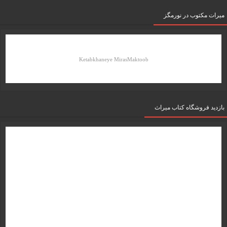
میرات مکتوب در نورمگز
Ketabkhaneye MirasMaktoob
بازدید فروشگاه کتاب میراث