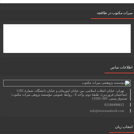
میرات مکتوب در طاقچه
اطلاعات تماس
تهران، خیابان انقلاب اسلامی، بین خیابان ابوریحان و خیابان دانشگاه، شمارۀ 1182
(ساختمان فروردین)، طبقۀ دوم، واحد 8 ، روابط عمومی مؤسسه پژوهی میراث مکتوب؛
صندوق پستی: 569-13185
02166490612
info@mirasmaktoob.com
انتخاب زبان