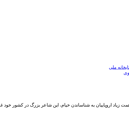
بخانه ملی
وی
مت زیاد اروپاییان به شناساندن خیام، این شاعر بزرگ در کشور خود غ