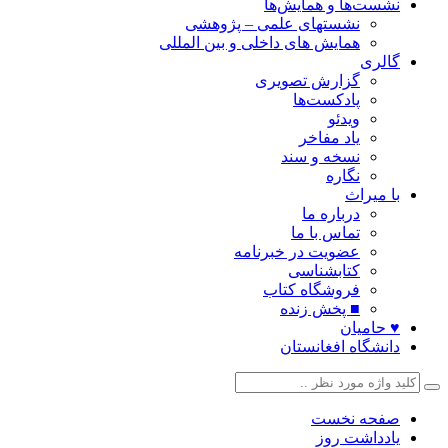
نشست‌ها و همایش‌ها
نشستهای علمی – پژوهشی
همایش های داخلی و بین المللی
گالری
گزارش تصویری
پادکست‌ها
ویدئو
یاد مفاخر
نسخه و سند
نگاره
با میراث
درباره ما
تماس با ما
عضویت در خبرنامه
کتابشناسی
فروشگاه کتاب
■ پخش زنده
♥ حامیان
دانشگاه افغانستان
صفحه نخست
یادداشت روز