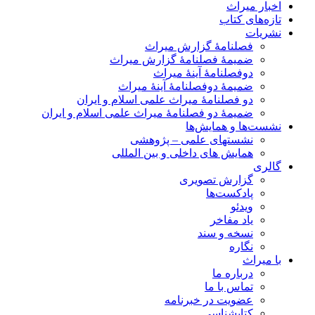
اخبار میراث
تازه‌های کتاب
نشریات
فصلنامۀ گزارش میراث
ضمیمۀ فصلنامۀ گزارش میراث
دوفصلنامۀ آینۀ میراث
ضمیمۀ دوفصلنامۀ آینۀ میراث
دو فصلنامۀ میراث علمی اسلام و ایران
ضمیمۀ دو فصلنامۀ میراث علمی اسلام و ایران
نشست‌ها و همایش‌ها
نشستهای علمی – پژوهشی
همایش های داخلی و بین المللی
گالری
گزارش تصویری
پادکست‌ها
ویدئو
یاد مفاخر
نسخه و سند
نگاره
با میراث
درباره ما
تماس با ما
عضویت در خبرنامه
کتابشناسی