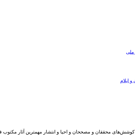
 ملی
و ایلام
در سال 1372 ش به قصد حمایت از كوشش‌های محققان و مصححان و احیا و انتشار مهمترین