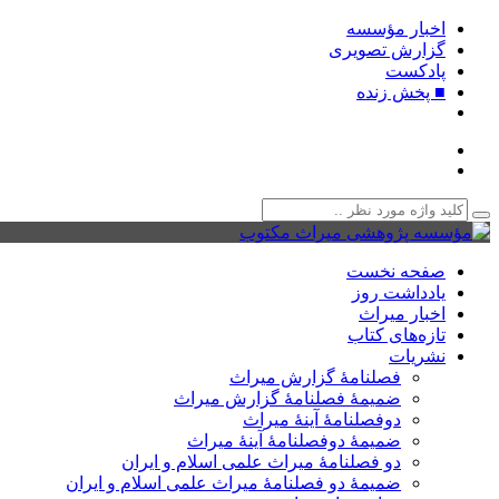
اخبار مؤسسه
گزارش تصویری
پادکست‌
■ پخش زنده
صفحه نخست
یادداشت روز
اخبار میراث
تازه‌های کتاب
نشریات
فصلنامۀ گزارش میراث
ضمیمۀ فصلنامۀ گزارش میراث
دوفصلنامۀ آینۀ میراث
ضمیمۀ دوفصلنامۀ آینۀ میراث
دو فصلنامۀ میراث علمی اسلام و ایران
ضمیمۀ دو فصلنامۀ میراث علمی اسلام و ایران