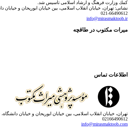
كمك وزارت فرهنگ و ارشاد اسلامی تأسیس شد.
نشانی: تهران، خیابان انقلاب اسلامی، بین خیابان ابوریحان و خیابان دانشگاه، شمارۀ 1182 (ساختمان
021-66490612
info@mirasmaktoob.ir
میرات مکتوب در طاقچه
اطلاعات تماس
تهران، خیابان انقلاب اسلامی، بین خیابان ابوریحان و خیابان دانشگاه، شمارۀ 1182 (ساختمان فروردین)، طبقۀ دوم، واحد 8 ، روابط عمومی مؤسسه پژوهی میراث مکتوب؛ صندوق
02166490612
info@mirasmaktoob.com