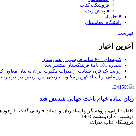
فروشگاه کتاب
■ پخش زنده
♥ حامیان
دانشگاه افغانستان
فهرست
آخرین اخبار
کتیبه‌های ۶۰۰ ساله فارسی در هندوستان
شماره 101 نامۀ فرهنگستان منتشر شد
روایت یک قرن صیانت از میراث مکتوب ایران به بیان معاون کتا
رونمایی از اسناد کهن و مکتوب تاریخی آیین اربعین در حرم رض
زبان ساده خیام باعث جهانی شدنش شد
فاطمه اوانی، پژوهشگر و استاد زبان و ادبیات فارسی گفت: با وجود ه
دوشنبه 31 اردیبهشت 1403
فروشگاه کتاب میراث