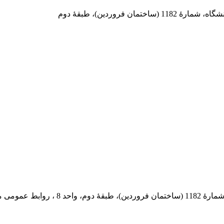
 فروردین)، طبقۀ دوم
 پستی: 569-13185