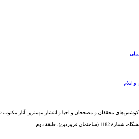
 ملی
و ایلام
در سال 1372 ش به قصد حمایت از كوشش‌های محققان و مصححان و احیا و انتشار مهمترین
 فروردین)، طبقۀ دوم