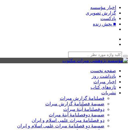
اخبار مؤسسه
گزارش تصویری
پادکست‌
■ پخش زنده
صفحه نخست
یادداشت روز
اخبار میراث
تازه‌های کتاب
نشریات
فصلنامۀ گزارش میراث
ضمیمۀ فصلنامۀ گزارش میراث
دوفصلنامۀ آینۀ میراث
ضمیمۀ دوفصلنامۀ آینۀ میراث
دو فصلنامۀ میراث علمی اسلام و ایران
ضمیمۀ دو فصلنامۀ میراث علمی اسلام و ایران