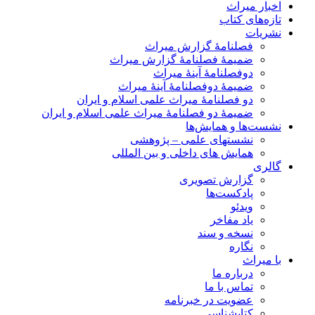
اخبار میراث
تازه‌های کتاب
نشریات
فصلنامۀ گزارش میراث
ضمیمۀ فصلنامۀ گزارش میراث
دوفصلنامۀ آینۀ میراث
ضمیمۀ دوفصلنامۀ آینۀ میراث
دو فصلنامۀ میراث علمی اسلام و ایران
ضمیمۀ دو فصلنامۀ میراث علمی اسلام و ایران
نشست‌ها و همایش‌ها
نشستهای علمی – پژوهشی
همایش های داخلی و بین المللی
گالری
گزارش تصویری
پادکست‌ها
ویدئو
یاد مفاخر
نسخه و سند
نگاره
با میراث
درباره ما
تماس با ما
عضویت در خبرنامه
کتابشناسی