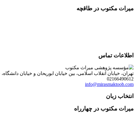
میرات مکتوب در طاقچه
اطلاعات تماس
تهران، خیابان انقلاب اسلامی، بین خیابان ابوریحان و خیابان دانشگاه، شمارۀ 1182 (ساختمان فروردین)، طبقۀ دوم، واحد 8 ، روابط عمومی مؤسسه پژوهی میراث مکتوب؛ صندوق
02166490612
info@mirasmaktoob.com
انتخاب زبان
میرات مکتوب در چهارراه