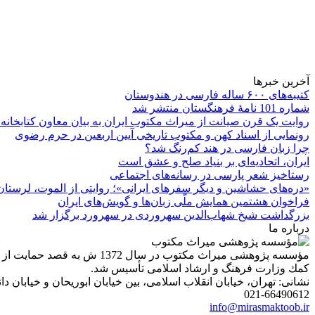
آخرین خبرها
کتیبه‌های ۶۰۰ ساله فارسی در هندوستان
شماره 101 نامۀ فرهنگستان منتشر شد
روایت یک قرن صیانت از میراث مکتوب ایران به بیان معاون کتابخانه
رونمایی از اسناد کهن و مکتوب تاریخی آیین اربعین در حرم رضوی
چرا زبان فارسی در هند کم‌رنگ شد؟
ایران، اتحادیه‌ای بر بنیاد صلح و عشق است
رستاخیز شعر پارسی در رسانه‌های اجتماعی
«دره‌های حشاشین و دیگر سفرهای ایرانی»؛ روایتی از الموت، لرستان 
فراخوان هشتمین همایش ملّی زبان‌ها و گویش‌های ایران
بزرگداشت شیخ شهاب‌الدین سهروردی در سهرورد برگزار شد
درباره ما
مؤسسه پژوهشی میراث مكتوب 
كمك وزارت فرهنگ و ارشاد اسلامی تأسیس شد.
نشانی: تهران، خیابان انقلاب اسلامی، بین خیابان ابوریحان و خیابان دانشگاه، شمارۀ 1182 (ساختمان
021-66490612
info@mirasmaktoob.ir