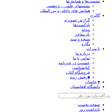
نشست‌ها و همایش‌ها
نشستهای علمی – پژوهشی
همایش های داخلی و بین المللی
گالری
گزارش تصویری
پادکست‌ها
ویدئو
یاد مفاخر
نسخه و سند
نگاره
با میراث
درباره ما
تماس با ما
عضویت در خبرنامه
کتابشناسی
فروشگاه کتاب
■ پخش زنده
♥ حامیان
دانشگاه افغانستان
صفحه نخست
یادداشت روز