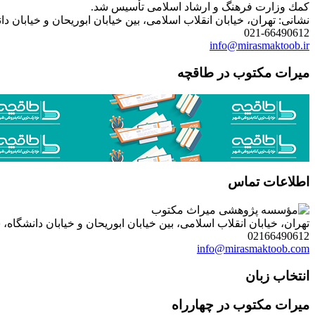
كمك وزارت فرهنگ و ارشاد اسلامی تأسیس شد.
نشانی: تهران، خیابان انقلاب اسلامی، بین خیابان ابوریحان و خیابان دانشگاه، شمارۀ 1182 (ساختمان
021-66490612
info@mirasmaktoob.ir
میرات مکتوب در طاقچه
اطلاعات تماس
تهران، خیابان انقلاب اسلامی، بین خیابان ابوریحان و خیابان دانشگاه، شمارۀ 1182 (ساختمان فروردین)، طبقۀ دوم، واحد 8 ، روابط عمومی مؤسسه پژوهی میراث مکتوب؛ صندوق
02166490612
info@mirasmaktoob.com
انتخاب زبان
میرات مکتوب در چهارراه