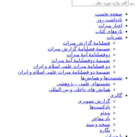
صفحه نخست
یادداشت روز
اخبار میراث
تازه‌های کتاب
نشریات
فصلنامۀ گزارش میراث
ضمیمۀ فصلنامۀ گزارش میراث
دوفصلنامۀ آینۀ میراث
ضمیمۀ دوفصلنامۀ آینۀ میراث
دو فصلنامۀ میراث علمی اسلام و ایران
ضمیمۀ دو فصلنامۀ میراث علمی اسلام و ایران
نشست‌ها و همایش‌ها
نشستهای علمی – پژوهشی
همایش های داخلی و بین المللی
گالری
گزارش تصویری
پادکست‌ها
ویدئو
یاد مفاخر
نسخه و سند
نگاره
با میراث