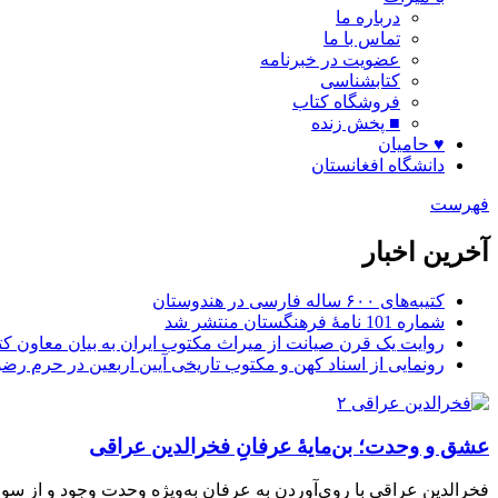
درباره ما
تماس با ما
عضویت در خبرنامه
کتابشناسی
فروشگاه کتاب
■ پخش زنده
♥ حامیان
دانشگاه افغانستان
فهرست
آخرین اخبار
کتیبه‌های ۶۰۰ ساله فارسی در هندوستان
شماره 101 نامۀ فرهنگستان منتشر شد
روایت یک قرن صیانت از میراث مکتوب ایران به بیان معاون کتا
رونمایی از اسناد کهن و مکتوب تاریخی آیین اربعین در حرم رض
عشق و وحدت؛ بن‌مایۀ عرفانِ فخرالدین عراقی
فخرالدین عراقی با روی‌آوردن به عرفان به‌ویژه وحدت وجود و از سوی 