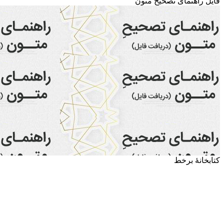
فایل راهنمای تصحیح متون
کتابخانۀ برخط