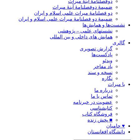
دوفصلنامۀ آینۀ میراث
ضمیمۀ دوفصلنامۀ آینۀ میراث
دو فصلنامۀ میراث علمی اسلام و ایران
ضمیمۀ دو فصلنامۀ میراث علمی اسلام و ایران
نشست‌ها و همایش‌ها
نشستهای علمی – پژوهشی
همایش های داخلی و بین المللی
گالری
گزارش تصویری
پادکست‌ها
ویدئو
یاد مفاخر
نسخه و سند
نگاره
با میراث
درباره ما
تماس با ما
عضویت در خبرنامه
کتابشناسی
فروشگاه کتاب
■ پخش زنده
♥ حامیان
دانشگاه افغانستان