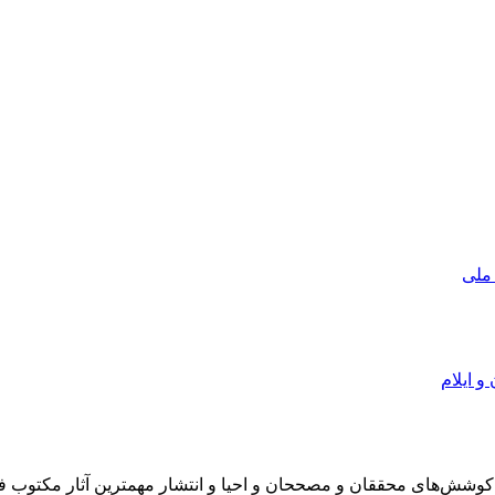
 ملی
و ایلام
در سال 1372 ش به قصد حمایت از كوشش‌های محققان و مصححان و احیا و انتشار مهمترین