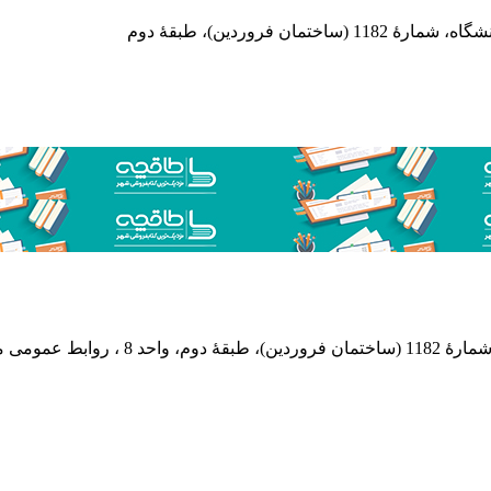
 فروردین)، طبقۀ دوم
 پستی: 569-13185