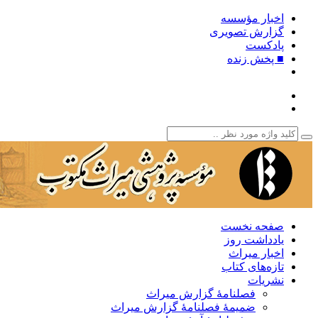
اخبار مؤسسه
گزارش تصویری
پادکست‌
■ پخش زنده
صفحه نخست
یادداشت روز
اخبار میراث
تازه‌های کتاب
نشریات
فصلنامۀ گزارش میراث
ضمیمۀ فصلنامۀ گزارش میراث