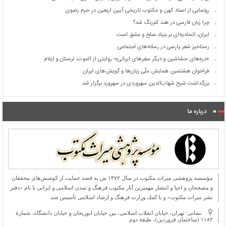
رونمایی از اسناد کهن و مکتوب تاریخی آیین اربعین در حرم رضوی
چرا زبان فارسی در هند کم‌رنگ شد؟
ایران، اتحادیه‌ای بر بنیاد صلح و عشق است
رستاخیز شعر پارسی در رسانه‌های اجتماعی
«دره‌های حشاشین و دیگر سفرهای ایرانی»؛ روایتی از الموت، لرستان و ایلام
فراخوان هشتمین همایش ملّی زبان‌ها و گویش‌های ایران
بزرگداشت شیخ شهاب‌الدین سهروردی در سهرورد برگزار شد
درباره ما
مؤسسه پژوهشی میراث مكتوب در سال ۱۳۷۲ ش به قصد حمایت از كوشش‌های محققان
و مصححان و احیا و انتشار مهمترین آثار مكتوب فرهنگ و تمدن اسلامی و ایرانی با نام «دفتر
نشر میراث مكتوب» و با كمك وزارت فرهنگ و ارشاد اسلامی تأسیس شد.
نشانی: تهران، خیابان انقلاب اسلامی، بین خیابان ابوریحان و خیابان دانشگاه، شمارۀ
۱۱۸۲ (ساختمان فروردین)، طبقۀ دوم