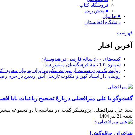
فروشگاه کتاب
■ پخش زنده
♥ حامیان
دانشگاه افغانستان
فهرست
آخرین اخبار
کتیبه‌های ۶۰۰ ساله فارسی در هندوستان
شماره 101 نامۀ فرهنگستان منتشر شد
روایت یک قرن صیانت از میراث مکتوب ایران به بیان معاون کتا
رونمایی از اسناد کهن و مکتوب تاریخی آیین اربعین در حرم رض
گفت‌وگو با علی میرافضلی دربارۀ تصحیح رباعیات بابا افض
سید علی میرافضلی، پژوهشگر گفت: در مقایسه با دو مجموعه پیشین 
شنبه 21 تیر 1404
شاعران چاقوکش!