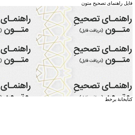
فایل راهنمای تصحیح متون
کتابخانۀ برخط