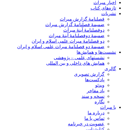
اخبار میراث
تازه‌های کتاب
نشریات
فصلنامۀ گزارش میراث
ضمیمۀ فصلنامۀ گزارش میراث
دوفصلنامۀ آینۀ میراث
ضمیمۀ دوفصلنامۀ آینۀ میراث
دو فصلنامۀ میراث علمی اسلام و ایران
ضمیمۀ دو فصلنامۀ میراث علمی اسلام و ایران
نشست‌ها و همایش‌ها
نشستهای علمی – پژوهشی
همایش های داخلی و بین المللی
گالری
گزارش تصویری
پادکست‌ها
ویدئو
یاد مفاخر
نسخه و سند
نگاره
با میراث
درباره ما
تماس با ما
عضویت در خبرنامه
کتابشناسی