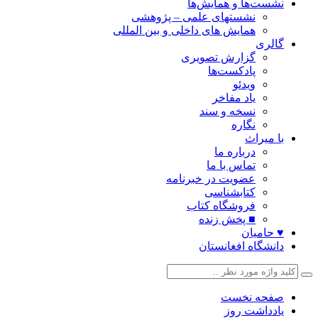
نشست‌ها و همایش‌ها
نشستهای علمی – پژوهشی
همایش های داخلی و بین المللی
گالری
گزارش تصویری
پادکست‌ها
ویدئو
یاد مفاخر
نسخه و سند
نگاره
با میراث
درباره ما
تماس با ما
عضویت در خبرنامه
کتابشناسی
فروشگاه کتاب
■ پخش زنده
♥ حامیان
دانشگاه افغانستان
صفحه نخست
یادداشت روز