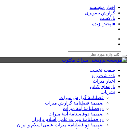
اخبار مؤسسه
گزارش تصویری
پادکست‌
■ پخش زنده
صفحه نخست
یادداشت روز
اخبار میراث
تازه‌های کتاب
نشریات
فصلنامۀ گزارش میراث
ضمیمۀ فصلنامۀ گزارش میراث
دوفصلنامۀ آینۀ میراث
ضمیمۀ دوفصلنامۀ آینۀ میراث
دو فصلنامۀ میراث علمی اسلام و ایران
ضمیمۀ دو فصلنامۀ میراث علمی اسلام و ایران