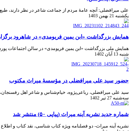
علی میرافضلی: آنچه عامۀ مردم از جماعت شاعر در نظر دارند، طبع
یکشنبه 21 بهمن 1403
همایش بزرگداشت «ابن یمین فریومدی» در شاهرود برگزا
همایش ملی بزرگداشت «ابن یمین فریومدی» در سالن اجتماعات پورسی
شنبه 13 آبان 1402
حضور سید علی میرافضلی در مؤسسۀ میراث مکتوب
سید علی میرافضلی، رباعی‌پژوه، خیام‌شناس و شاعر اهل رفسنجان، روز دوشنبه ۲۶ تیرماه ۱۴۰۱، در مؤسسۀ پژوهشی می
سه‌شنبه 27 تیر 1402
شماره جدید نشریه آینه میراث (پیاپی ۵۰) منتشر شد