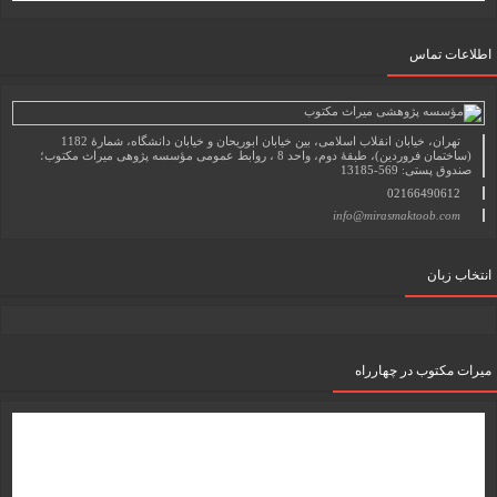
اطلاعات تماس
تهران، خیابان انقلاب اسلامی، بین خیابان ابوریحان و خیابان دانشگاه، شمارۀ 1182
(ساختمان فروردین)، طبقۀ دوم، واحد 8 ، روابط عمومی مؤسسه پژوهی میراث مکتوب؛
صندوق پستی: 569-13185
02166490612
info@mirasmaktoob.com
انتخاب زبان
میرات مکتوب در چهارراه