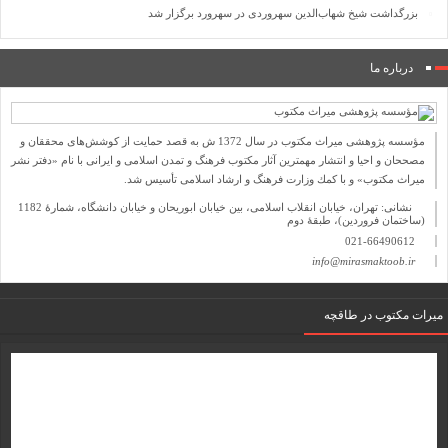
بزرگداشت شیخ شهاب‌الدین سهروردی در سهرورد برگزار شد
درباره ما
مؤسسه پژوهشی میراث مكتوب در سال 1372 ش به قصد حمایت از كوشش‌های محققان و
مصححان و احیا و انتشار مهمترین آثار مكتوب فرهنگ و تمدن اسلامی و ایرانی با نام «دفتر نشر
میراث مكتوب» و با كمك وزارت فرهنگ و ارشاد اسلامی تأسیس شد.
نشانی: تهران، خیابان انقلاب اسلامی، بین خیابان ابوریحان و خیابان دانشگاه، شمارۀ 1182
(ساختمان فروردین)، طبقۀ دوم
021-66490612
info@mirasmaktoob.ir
میرات مکتوب در طاقچه