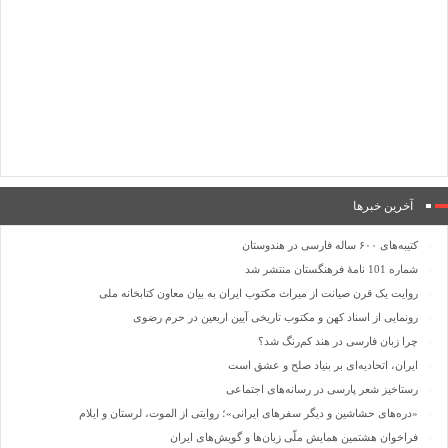
آخرین خبرها
کتیبه‌های ۶۰۰ ساله فارسی در هندوستان
شماره 101 نامۀ فرهنگستان منتشر شد
روایت یک قرن صیانت از میراث مکتوب ایران به بیان معاون کتابخانه ملی
رونمایی از اسناد کهن و مکتوب تاریخی آیین اربعین در حرم رضوی
چرا زبان فارسی در هند کم‌رنگ شد؟
ایران، اتحادیه‌ای بر بنیاد صلح و عشق است
رستاخیز شعر پارسی در رسانه‌های اجتماعی
«دره‌های حشاشین و دیگر سفرهای ایرانی»؛ روایتی از الموت، لرستان و ایلام
فراخوان هشتمین همایش ملّی زبان‌ها و گویش‌های ایران