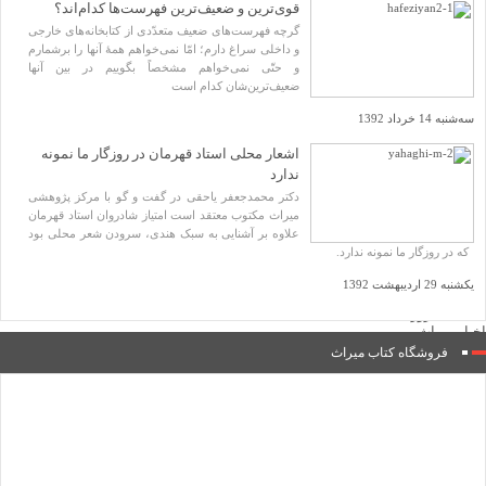
ویدئو
قوی‌ترین و ضعیف‌ترین فهرست‌ها کدام‌اند؟
یاد مفاخر
گرچه فهرست‌های ضعیف متعدّدی از کتابخانه‌های خارجی
نسخه و سند
و داخلی سراغ دارم؛ امّا نمی‌خواهم همهٔ آنها را برشمارم
نگاره
و حتّی نمی‌خواهم مشخصاً بگوییم در بین آنها
با میراث
ضعیف‌ترین‌شان کدام است
درباره ما
تماس با ما
سه‌شنبه 14 خرداد 1392
عضویت در خبرنامه
کتابشناسی
اشعار محلی استاد قهرمان در روزگار ما نمونه
فروشگاه کتاب
ندارد
■ پخش زنده
♥ حامیان
دکتر محمدجعفر یاحقی در گفت و گو با مرکز پژوهشی
دانشگاه افغانستان
میراث مکتوب معتقد است امتیاز شادروان استاد قهرمان
علاوه بر آشنایی به سبک هندی، سرودن شعر محلی بود
که در روزگار ما نمونه ندارد.
یکشنبه 29 اردیبهشت 1392
صفحه نخست
یادداشت روز
اخبار میراث
تازه‌های کتاب
فروشگاه کتاب میراث
نشریات
فصلنامۀ گزارش میراث
ضمیمۀ فصلنامۀ گزارش میراث
دوفصلنامۀ آینۀ میراث
ضمیمۀ دوفصلنامۀ آینۀ میراث
دو فصلنامۀ میراث علمی اسلام و ایران
ضمیمۀ دو فصلنامۀ میراث علمی اسلام و ایران