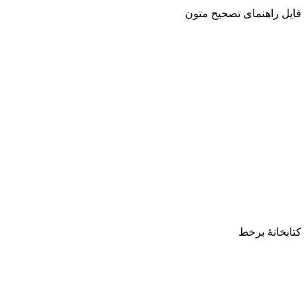
فایل راهنمای تصحیح متون
کتابخانۀ برخط