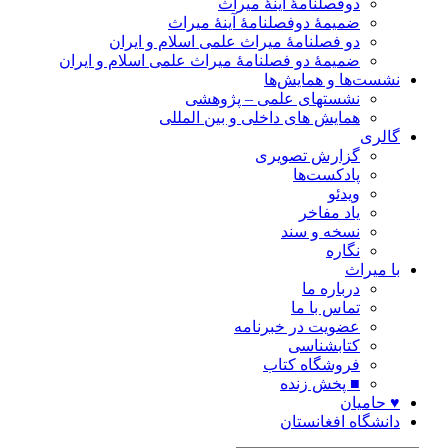
دوفصلنامۀ آینۀ میراث
ضمیمۀ دوفصلنامۀ آینۀ میراث
دو فصلنامۀ میراث علمی اسلام و ایران
ضمیمۀ دو فصلنامۀ میراث علمی اسلام و ایران
نشست‌ها و همایش‌ها
نشستهای علمی – پژوهشی
همایش های داخلی و بین المللی
گالری
گزارش تصویری
پادکست‌ها
ویدئو
یاد مفاخر
نسخه و سند
نگاره
با میراث
درباره ما
تماس با ما
عضویت در خبرنامه
کتابشناسی
فروشگاه کتاب
■ پخش زنده
♥ حامیان
دانشگاه افغانستان