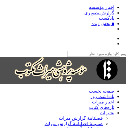
اخبار مؤسسه
گزارش تصویری
پادکست‌
■ پخش زنده
صفحه نخست
یادداشت روز
اخبار میراث
تازه‌های کتاب
نشریات
فصلنامۀ گزارش میراث
ضمیمۀ فصلنامۀ گزارش میراث