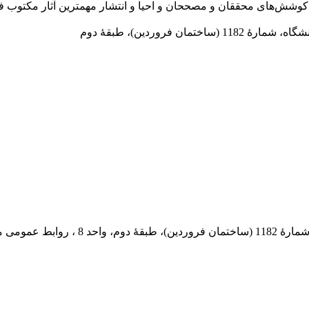
در سال 1372 ش به قصد حمایت از كوشش‌های محققان و مصححان و احیا و انتشار مهمترین
 فروردین)، طبقۀ دوم
 پستی: 569-13185