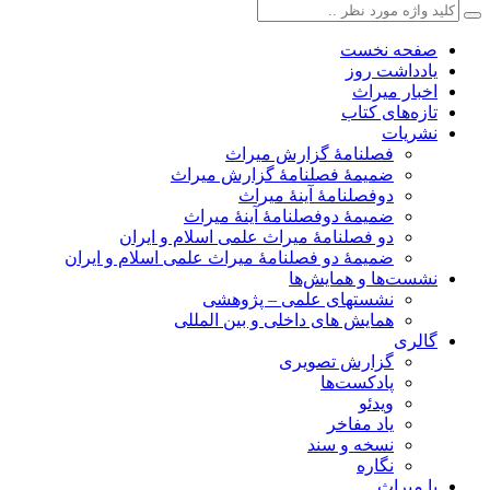
صفحه نخست
یادداشت روز
اخبار میراث
تازه‌های کتاب
نشریات
فصلنامۀ گزارش میراث
ضمیمۀ فصلنامۀ گزارش میراث
دوفصلنامۀ آینۀ میراث
ضمیمۀ دوفصلنامۀ آینۀ میراث
دو فصلنامۀ میراث علمی اسلام و ایران
ضمیمۀ دو فصلنامۀ میراث علمی اسلام و ایران
نشست‌ها و همایش‌ها
نشستهای علمی – پژوهشی
همایش های داخلی و بین المللی
گالری
گزارش تصویری
پادکست‌ها
ویدئو
یاد مفاخر
نسخه و سند
نگاره
با میراث