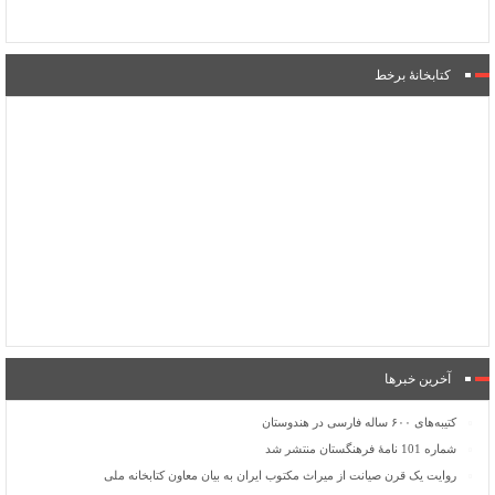
کتابخانۀ برخط
آخرین خبرها
کتیبه‌های ۶۰۰ ساله فارسی در هندوستان
شماره 101 نامۀ فرهنگستان منتشر شد
روایت یک قرن صیانت از میراث مکتوب ایران به بیان معاون کتابخانه ملی