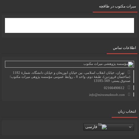
میرات مکتوب در طاقچه
اطلاعات تماس
تهران، خیابان انقلاب اسلامی، بین خیابان ابوریحان و خیابان دانشگاه، شمارۀ 1182
(ساختمان فروردین)، طبقۀ دوم، واحد 8 ، روابط عمومی مؤسسه پژوهی میراث مکتوب؛
صندوق پستی: 569-13185
02166490612
info@mirasmaktoob.com
انتخاب زبان
فارسی