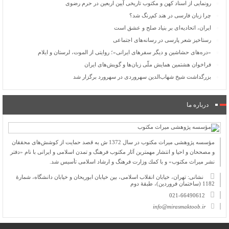
رونمایی از اسناد کهن و مکتوب تاریخی آیین اربعین در حرم رضوی
چرا زبان فارسی در هند کم‌رنگ شد؟
ایران، اتحادیه‌ای بر بنیاد صلح و عشق است
رستاخیز شعر پارسی در رسانه‌های اجتماعی
«دره‌های حشاشین و دیگر سفرهای ایرانی»؛ روایتی از الموت، لرستان و ایلام
فراخوان هشتمین همایش ملّی زبان‌ها و گویش‌های ایران
بزرگداشت شیخ شهاب‌الدین سهروردی در سهرورد برگزار شد
درباره ما
مؤسسه پژوهشی میراث مكتوب در سال 1372 ش به قصد حمایت از كوشش‌های محققان
و مصححان و احیا و انتشار مهمترین آثار مكتوب فرهنگ و تمدن اسلامی و ایرانی با نام «دفتر
نشر میراث مكتوب» و با كمك وزارت فرهنگ و ارشاد اسلامی تأسیس شد.
نشانی: تهران، خیابان انقلاب اسلامی، بین خیابان ابوریحان و خیابان دانشگاه، شمارۀ
1182 (ساختمان فروردین)، طبقۀ دوم
021-66490612
info@mirasmaktoob.ir