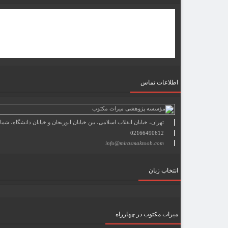
اطلاعات تماس
تهران، خیابان انقلاب اسلامی، بین خیابان ابوریحان و خیابان دانشگاه، شمارۀ 1182 (ساختمان فروردین)، طبقۀ دوم، واحد 8 ، روابط عمومی مؤسسه پژوهی میراث مکتوب؛ صندوق پستی: 69
02166490612
info@mirasmaktoob.com
انتخاب زبان
میرات مکتوب در چهارراه