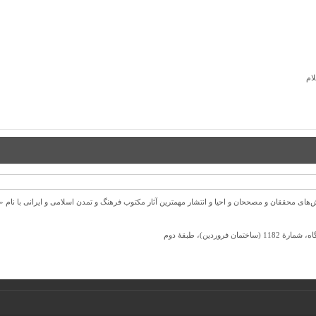
ام
ل 1372 ش به قصد حمایت از كوشش‌های محققان و مصححان و احیا و انتشار مهمترین آثار مكتوب فرهنگ و تمدن اسلامی و ا
ردین)، طبقۀ دوم