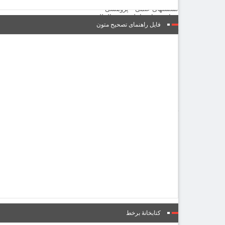
نشست‌ها و همایش‌ها
نشستهای علمی – پژوهشی
همایش های داخلی و بین المللی
گالری
فایل راهنمای تصحیح متون
گزارش تصویری
پادکست‌ها
ویدئو
یاد مفاخر
نسخه و سند
نگاره
با میراث
درباره ما
تماس با ما
عضویت در خبرنامه
کتابشناسی
فروشگاه کتاب
■ پخش زنده
♥ حامیان
دانشگاه افغانستان
فهرست
کتابخانۀ برخط