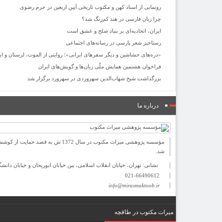
رونمایی از اسناد کهن و مکتوب تاریخی آیین اربعین در حرم رضوی
چرا زبان فارسی در هند کم‌رنگ شد؟
ایران، اتحادیه‌ای بر بنیاد صلح و عشق است
رستاخیز شعر پارسی در رسانه‌های اجتماعی
«دره‌های حشاشین و دیگر سفرهای ایرانی»؛ روایتی از الموت، لرستان و ایل
فراخوان هشتمین همایش ملّی زبان‌ها و گویش‌های ایران
بزرگداشت شیخ شهاب‌الدین سهروردی در سهرورد برگزار شد
درباره ما
مؤسسه پژوهشی میراث مكتوب در سا
شد.
نشانی: تهران، خیابان انقلاب اسلامی، بین خیابان ابوریحان و خیابان دانشگاه، شمارۀ 1182 (ساختمان فرو
021-66490612
info@mirasmaktoob.ir
میرات مکتوب در طاقچه