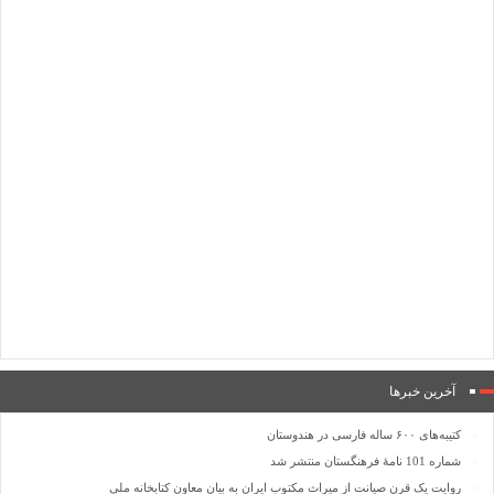
آخرین خبرها
کتیبه‌های ۶۰۰ ساله فارسی در هندوستان
شماره 101 نامۀ فرهنگستان منتشر شد
روایت یک قرن صیانت از میراث مکتوب ایران به بیان معاون کتابخانه ملی