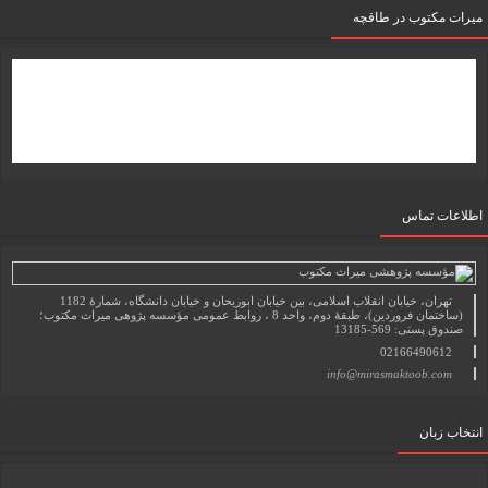
میرات مکتوب در طاقچه
اطلاعات تماس
تهران، خیابان انقلاب اسلامی، بین خیابان ابوریحان و خیابان دانشگاه، شمارۀ 1182
(ساختمان فروردین)، طبقۀ دوم، واحد 8 ، روابط عمومی مؤسسه پژوهی میراث مکتوب؛
صندوق پستی: 569-13185
02166490612
info@mirasmaktoob.com
انتخاب زبان