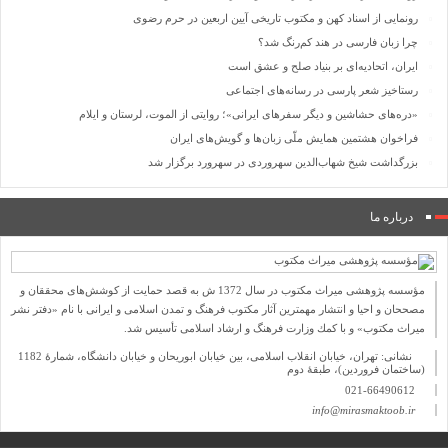
رونمایی از اسناد کهن و مکتوب تاریخی آیین اربعین در حرم رضوی
چرا زبان فارسی در هند کم‌رنگ شد؟
ایران، اتحادیه‌ای بر بنیاد صلح و عشق است
رستاخیز شعر پارسی در رسانه‌های اجتماعی
«دره‌های حشاشین و دیگر سفرهای ایرانی»؛ روایتی از الموت، لرستان و ایلام
فراخوان هشتمین همایش ملّی زبان‌ها و گویش‌های ایران
بزرگداشت شیخ شهاب‌الدین سهروردی در سهرورد برگزار شد
درباره ما
مؤسسه پژوهشی میراث مكتوب در سال 1372 ش به قصد حمایت از كوشش‌های محققان و
مصححان و احیا و انتشار مهمترین آثار مكتوب فرهنگ و تمدن اسلامی و ایرانی با نام «دفتر نشر
میراث مكتوب» و با كمك وزارت فرهنگ و ارشاد اسلامی تأسیس شد.
نشانی: تهران، خیابان انقلاب اسلامی، بین خیابان ابوریحان و خیابان دانشگاه، شمارۀ 1182
(ساختمان فروردین)، طبقۀ دوم
021-66490612
info@mirasmaktoob.ir