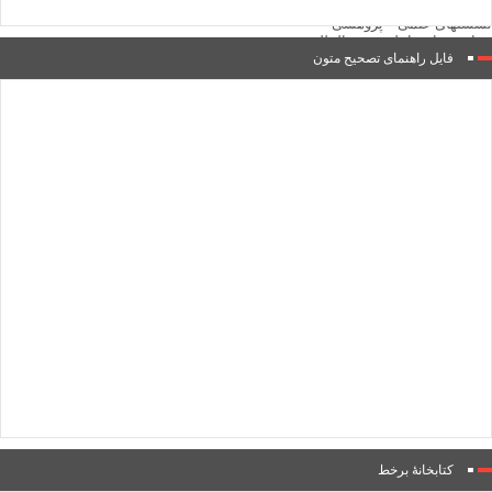
نشست‌ها و همایش‌ها
نشستهای علمی – پژوهشی
همایش های داخلی و بین المللی
گالری
فایل راهنمای تصحیح متون
گزارش تصویری
پادکست‌ها
ویدئو
یاد مفاخر
نسخه و سند
نگاره
با میراث
درباره ما
تماس با ما
عضویت در خبرنامه
کتابشناسی
فروشگاه کتاب
■ پخش زنده
♥ حامیان
دانشگاه افغانستان
فهرست
کتابخانۀ برخط