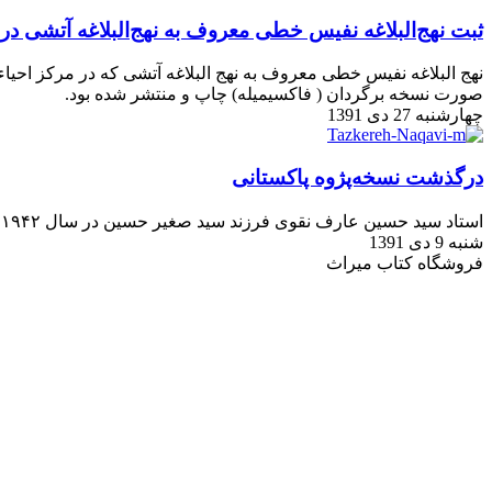
ثبت نهج‌البلاغه نفیس خطی معروف به نهج‌البلاغه آتشی در
صورت نسخه برگردان ( فاکسیمیله) چاپ و منتشر شده بود.
چهارشنبه 27 دی 1391
درگذشت نسخه‌پژوه پاکستانی
استاد سید حسین عارف نقوی فرزند سید صغیر حسین در سال ۱۹۴۲ م در مراد آباد هند بدنیا آمد. تحصیلات خود را در شهر راولپندی پاکستان به پایان رساند...
شنبه 9 دی 1391
فروشگاه کتاب میراث