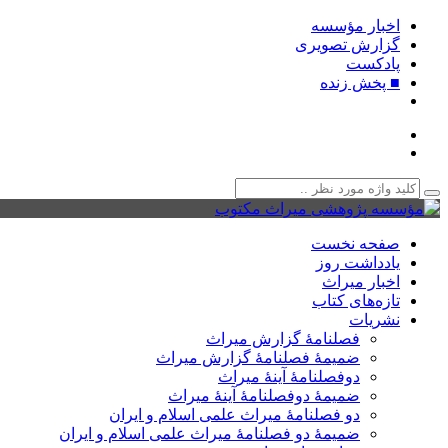
اخبار مؤسسه
گزارش تصویری
پادکست‌
■ پخش زنده
صفحه نخست
یادداشت روز
اخبار میراث
تازه‌های کتاب
نشریات
فصلنامۀ گزارش میراث
ضمیمۀ فصلنامۀ گزارش میراث
دوفصلنامۀ آینۀ میراث
ضمیمۀ دوفصلنامۀ آینۀ میراث
دو فصلنامۀ میراث علمی اسلام و ایران
ضمیمۀ دو فصلنامۀ میراث علمی اسلام و ایران