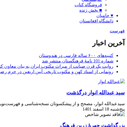
فروشگاه کتاب
■ پخش زنده
♥ حامیان
دانشگاه افغانستان
فهرست
آخرین اخبار
کتیبه‌های ۶۰۰ ساله فارسی در هندوستان
شماره 101 نامۀ فرهنگستان منتشر شد
روایت یک قرن صیانت از میراث مکتوب ایران به بیان معاون کتا
رونمایی از اسناد کهن و مکتوب تاریخی آیین اربعین در حرم رض
سید عبدالله انوار درگذشت
سید‫عبدالله انوار‬، مصحح و از پیشکسوتان نسخه‌شناسی و فهرست‌نویسی متون کهن، در ۹۸ سالگی دار فانی را وداع گفت.
پنج‌شنبه 18 اسفند 1401
بزرگداشت چهرۀ زرین فرهنگ