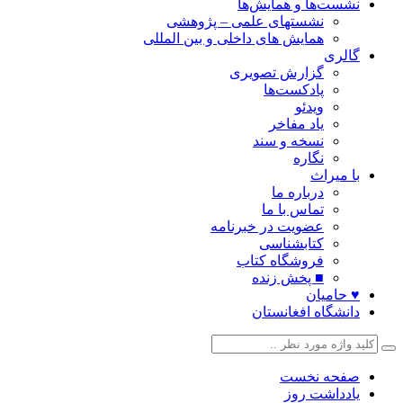
نشست‌ها و همایش‌ها
نشستهای علمی – پژوهشی
همایش های داخلی و بین المللی
گالری
گزارش تصویری
پادکست‌ها
ویدئو
یاد مفاخر
نسخه و سند
نگاره
با میراث
درباره ما
تماس با ما
عضویت در خبرنامه
کتابشناسی
فروشگاه کتاب
■ پخش زنده
♥ حامیان
دانشگاه افغانستان
صفحه نخست
یادداشت روز