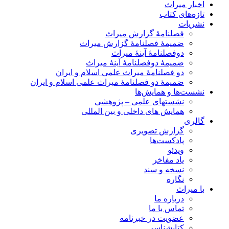
اخبار میراث
تازه‌های کتاب
نشریات
فصلنامۀ گزارش میراث
ضمیمۀ فصلنامۀ گزارش میراث
دوفصلنامۀ آینۀ میراث
ضمیمۀ دوفصلنامۀ آینۀ میراث
دو فصلنامۀ میراث علمی اسلام و ایران
ضمیمۀ دو فصلنامۀ میراث علمی اسلام و ایران
نشست‌ها و همایش‌ها
نشستهای علمی – پژوهشی
همایش های داخلی و بین المللی
گالری
گزارش تصویری
پادکست‌ها
ویدئو
یاد مفاخر
نسخه و سند
نگاره
با میراث
درباره ما
تماس با ما
عضویت در خبرنامه
کتابشناسی