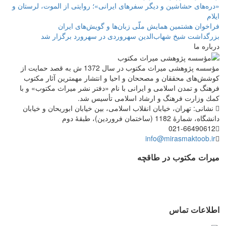
«دره‌های حشاشین و دیگر سفرهای ایرانی»؛ روایتی از الموت، لرستان و
ایلام
فراخوان هشتمین همایش ملّی زبان‌ها و گویش‌های ایران
بزرگداشت شیخ شهاب‌الدین سهروردی در سهرورد برگزار شد
درباره ما
مؤسسه پژوهشی میراث مكتوب در سال 1372 ش به قصد حمایت از
كوشش‌های محققان و مصححان و احیا و انتشار مهمترین آثار مكتوب
فرهنگ و تمدن اسلامی و ایرانی با نام «دفتر نشر میراث مكتوب» و با
كمك وزارت فرهنگ و ارشاد اسلامی تأسیس شد.
نشانی: تهران، خیابان انقلاب اسلامی، بین خیابان ابوریحان و خیابان
دانشگاه، شمارۀ 1182 (ساختمان فروردین)، طبقۀ دوم
021-66490612
info@mirasmaktoob.ir
میرات مکتوب در طاقچه
اطلاعات تماس