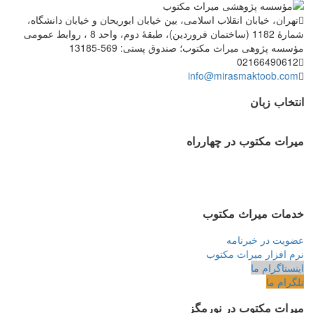
تهران، خیابان انقلاب اسلامی، بین خیابان ابوریحان و خیابان دانشگاه،
شمارۀ 1182 (ساختمان فروردین)، طبقۀ دوم، واحد 8 ، روابط عمومی
مؤسسه پژوهی میراث مکتوب؛ صندوق پستی: 569-13185
02166490612
info@mirasmaktoob.com
انتخاب زبان
میرات مکتوب در چهارراه
خدمات میراث مکتوب
عضویت در خبرنامه
نرم افزار میراث مکتوب
اینستاگرام ما
تلگرام ما
میرات مکتوب در نورمگز