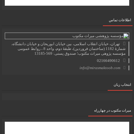
اطلاعات تماس
تهران، خیابان انقلاب اسلامی، بین خیابان ابوریحان و خیابان دانشگاه،
شمارۀ 1182 (ساختمان فروردین)، طبقۀ دوم، واحد 8 ، روابط عمومی
مؤسسه پژوهی میراث مکتوب؛ صندوق پستی: 569-13185
02166490612
info@mirasmaktoob.com
انتخاب زبان
میرات مکتوب در چهارراه