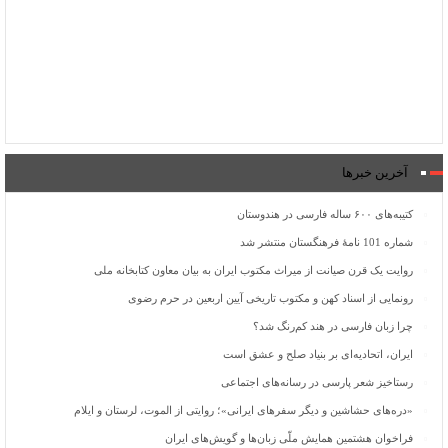
آخرین خبرها
کتیبه‌های ۶۰۰ ساله فارسی در هندوستان
شماره 101 نامۀ فرهنگستان منتشر شد
روایت یک قرن صیانت از میراث مکتوب ایران به بیان معاون کتابخانه ملی
رونمایی از اسناد کهن و مکتوب تاریخی آیین اربعین در حرم رضوی
چرا زبان فارسی در هند کم‌رنگ شد؟
ایران، اتحادیه‌ای بر بنیاد صلح و عشق است
رستاخیز شعر پارسی در رسانه‌های اجتماعی
«دره‌های حشاشین و دیگر سفرهای ایرانی»؛ روایتی از الموت، لرستان و ایلام
فراخوان هشتمین همایش ملّی زبان‌ها و گویش‌های ایران