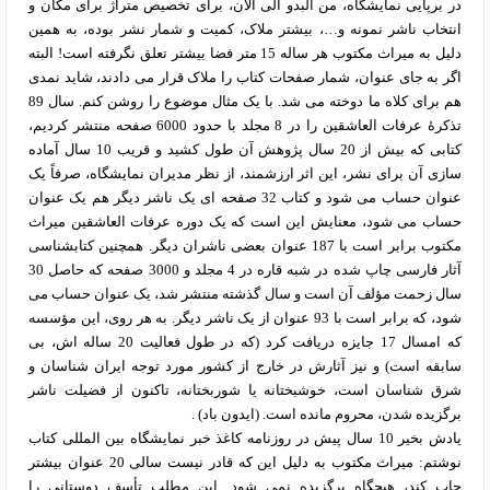
در برپایی نمایشگاه، من البدو الی الآن، برای تخصیص متراژ برای مکان و
انتخاب ناشر نمونه و…، بیشتر ملاک، کمیت و شمار نشر بوده، به همین
دلیل به میراث مکتوب هر ساله 15 متر فضا بیشتر تعلق نگرفته است! البته
اگر به جای عنوان، شمار صفحات کتاب را ملاک قرار می دادند، شاید نمدی
هم برای کلاه ما دوخته می شد. با یک مثال موضوع را روشن کنم. سال 89
تذکرۀ عرفات العاشقین را در 8 مجلد با حدود 6000 صفحه منتشر کردیم،
کتابی که بیش از 20 سال پژوهش آن طول کشید و قریب 10 سال آماده
سازی آن برای نشر، این اثر ارزشمند، از نظر مدیران نمایشگاه، صرفاً یک
عنوان حساب می شود و کتاب 32 صفحه ای یک ناشر دیگر هم یک عنوان
حساب می شود، معنایش این است که یک دوره عرفات العاشقین میراث
مکتوب برابر است با 187 عنوان بعضی ناشران دیگر. همچنین کتابشناسی
آثار فارسی چاپ شده در شبه قاره در 4 مجلد و 3000 صفحه که حاصل 30
سال زحمت مؤلف آن است و سال گذشته منتشر شد، یک عنوان حساب می
شود، که برابر است با 93 عنوان از یک ناشر دیگر. به هر روی، این مؤسسه
که امسال 17 جایزه دریافت کرد (که در طول فعالیت 20 ساله اش، بی
سابقه است) و نیز آثارش در خارج از کشور مورد توجه ایران شناسان و
شرق شناسان است، خوشبختانه یا شوربختانه، تاکنون از فضیلت ناشر
برگزیده شدن، محروم مانده است. (ایدون باد) .
یادش بخیر 10 سال پیش در روزنامه کاغذ خبر نمایشگاه بین المللی کتاب
نوشتم: میراث مکتوب به دلیل این که قادر نیست سالی 20 عنوان بیشتر
چاپ کند، هیچگاه برگزیده نمی شود. این مطلب تأسف دوستانی را