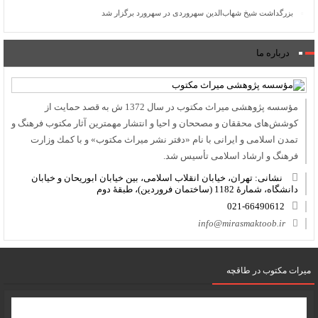
بزرگداشت شیخ شهاب‌الدین سهروردی در سهرورد برگزار شد
درباره ما
مؤسسه پژوهشی میراث مكتوب در سال 1372 ش به قصد حمایت از
كوشش‌های محققان و مصححان و احیا و انتشار مهمترین آثار مكتوب فرهنگ و
تمدن اسلامی و ایرانی با نام «دفتر نشر میراث مكتوب» و با كمك وزارت
فرهنگ و ارشاد اسلامی تأسیس شد.
نشانی: تهران، خیابان انقلاب اسلامی، بین خیابان ابوریحان و خیابان
دانشگاه، شمارۀ 1182 (ساختمان فروردین)، طبقۀ دوم
021-66490612
info@mirasmaktoob.ir
میرات مکتوب در طاقچه