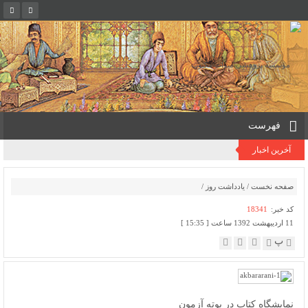
فهرست
آخرین اخبار
صفحه نخست
/
یادداشت روز
/
کد خبر:
18341
11 اردیبهشت 1392 ساعت [ 15:35 ]
پ
نمایشگاه کتاب در بوته آزمون