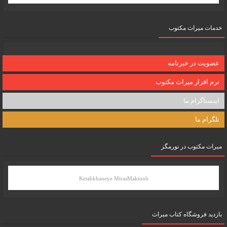
خدمات میراث مکتوب
عضویت در خبرنامه
نرم افزار میراث مکتوب
اینستاگرام ما
تلگرام ما
میرات مکتوب در نورمگز
Ketabkhaneye MirasMaktoob
بازدید فروشگاه کتاب میراث