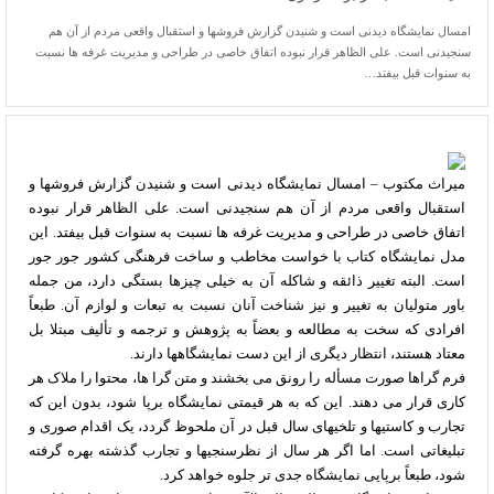
امسال نمایشگاه دیدنی است و شنیدن گزارش فروشها و استقبال واقعی مردم از آن هم
سنجیدنی است. علی الظاهر قرار نبوده اتفاق خاصی در طراحی و مدیریت غرفه ها نسبت
به سنوات قبل بیفتد…
میراث مکتوب – امسال نمایشگاه دیدنی است و شنیدن گزارش فروشها و
استقبال واقعی مردم از آن هم سنجیدنی است. علی الظاهر قرار نبوده
اتفاق خاصی در طراحی و مدیریت غرفه ها نسبت به سنوات قبل بیفتد. این
مدل نمایشگاه کتاب با خواست مخاطب و ساخت فرهنگی کشور جور جور
است. البته تغییر ذائقه و شاکله آن به خیلی چیزها بستگی دارد، من جمله
باور متولیان به تغییر و نیز شناخت آنان نسبت به تبعات و لوازم آن. طبعاً
افرادی که سخت به مطالعه و بعضاً به پژوهش و ترجمه و تألیف مبتلا بل
معتاد هستند، انتظار دیگری از این دست نمایشگاهها دارند.
فرم گراها صورت مسأله را رونق می بخشند و متن گرا ها، محتوا را ملاک هر
کاری قرار می دهند. این که به هر قیمتی نمایشگاه برپا شود، بدون این که
تجارب و کاستیها و تلخیهای سال قبل در آن ملحوظ گردد، یک اقدام صوری و
تبلیغاتی است. اما اگر هر سال از نظرسنجیها و تجارب گذشته بهره گرفته
شود، طبعاً برپایی نمایشگاه جدی تر جلوه خواهد کرد.