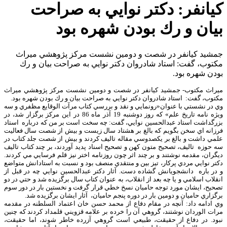
كيانفر: دكتر نوايي به صراحت
بيان و رك بودن شهره بود
جمشيد كيانفر در شصت و دومين نشست مركز پژوهشي ميراث
مكتوب، گفت: استاد شادروان دكتر نوايي به صراحت بيان و رك
بودن شهره بود.
ميراث مكتوب- جمشيد كيانفر در شصت و دومين نشست مركز پژوهشي ميراث
مكتوب، گفت: استاد شادروان دكتر نوايي به صراحت بيان و رك بودن شهره بود.
وي در نشستي با عنوان«رونمايي و نقد و بررسي كتاب مرآت الوقايع مظفري و سه
ويژه نامه تاريخ علم» كه روز دوشنبه 19 آذر ماه 86 در اين مركز برگزار شد، در
بزرگداشت استاد عبدالحسين نوايي، گفت: چه سخت است بر من كه درباره استاد
فرزانه اي سخن بگويم كه بالغ بر هشتاد سال زيست و بيش از شصت سال فعاليت
علمي داشت و بالغ بر يكصدوسي مقاله تاليف كردند و بيش از شصت جلد كتاب در
سه حوزه تاليف، تصحيح متون كهن و تصحيح اسناد پديد آوردند، بر چند كتاب تاليف
ديگران، مقدمه نوشتند و بر چند اثر چون روزنامه اختر نيز قلم فرسايي مي كردند.
دكتر نوايي مردي پركار، تيز بين و منتقدي منصف بود و نسبت به استادانش متواضع
و در باره دانشجويانش گشاده دست. آثار دكتر عبدالحسين نوايي چه در قبل از
انقلاب اسلامي و يا چه بعد از انقلاب، به عنوان كتاب سال برگزيده شد و حتي در دو
تصحيح، ايشان مورد توجه حاميان نسخ خطي قرار گرفت و نخستين بار در دور سوم
برگزاري حاميان و دومين بار در دوره پنجم حاميان، آثار ايشان برگزيده شد.
وي ادامه داد: آنچه در مقام دفاع از محمد حسن خان اعتماد السلطنه در مقدمه
مرات الوردان نوشتند، گروهي آن را خرده بر علامه قزويني قلمداد كردند كه چنين
نبود. در دفاع از حقيقت، طبيعي است گروهي آزرده خاطر شوند، اما حقيقت،