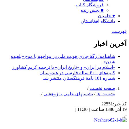
فروشگاه کتاب
■ پخش زنده
♥ حامیان
دانشگاه افغانستان
فهرست
آخرین اخبار
شاهنامه؛ رگۀ جاری هویت ملی در مواجهه با موج «بلعیده
شدن»
«اسلام در ایران» و «تاریخ ایران» با ترجمه کریم کشاورز
کتیبه‌های ۶۰۰ ساله فارسی در هندوستان
شماره 101 نامۀ فرهنگستان منتشر شد
صفحه نخست
/
نشست ها
/
نشستهای علمی - پژوهشی
/
کد خبر:
22551
19 آذر 1386 ساعت [ 11:30 ]
پ