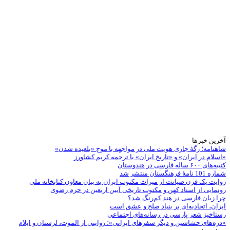
آخرین خبرها
شاهنامه؛ رگۀ جاری هویت ملی در مواجهه با موج «بلعیده شدن»
«اسلام در ایران» و «تاریخ ایران» با ترجمه کریم کشاورز
کتیبه‌های ۶۰۰ ساله فارسی در هندوستان
شماره 101 نامۀ فرهنگستان منتشر شد
روایت یک قرن صیانت از میراث مکتوب ایران به بیان معاون کتابخانه ملی
رونمایی از اسناد کهن و مکتوب تاریخی آیین اربعین در حرم رضوی
چرا زبان فارسی در هند کم‌رنگ شد؟
ایران، اتحادیه‌ای بر بنیاد صلح و عشق است
رستاخیز شعر پارسی در رسانه‌های اجتماعی
«دره‌های حشاشین و دیگر سفرهای ایرانی»؛ روایتی از الموت، لرستان و ایلام