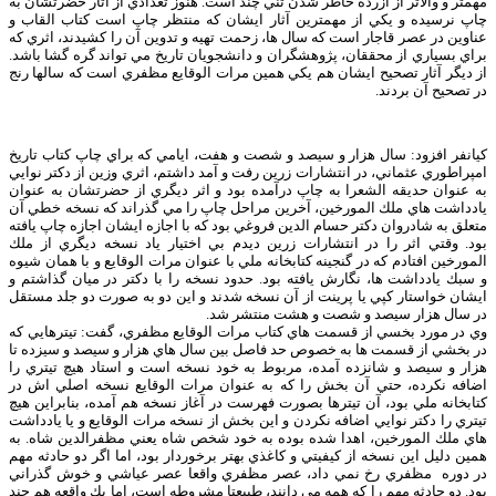
مهمتر و والاتر از آزرده خاطر شدن تني چند است. هنوز تعدادي از آثار حضرتشان به
چاپ نرسيده و يكي از مهمترين آثار ايشان كه منتظر چاپ است كتاب القاب و
عناوين در عصر قاجار است كه سال ها، زحمت تهيه و تدوين آن را كشيدند، اثري كه
براي بسياري از محققان، پژوهشگران و دانشجويان تاريخ مي تواند گره گشا باشد.
از ديگر آثار تصحيح ايشان هم يكي همين مرات الوقايع مظفري است كه سالها رنج
در تصحيح آن بردند.
كيانفر افزود: سال هزار و سيصد و شصت و هفت، ايامي كه براي چاپ كتاب تاريخ
امپراطوري عثماني، در انتشارات زرين رفت و آمد داشتم، اثري وزين از دكتر نوايي
به عنوان حديقه الشعرا به چاپ درآمده بود و اثر ديگري از حضرتشان به عنوان
يادداشت هاي ملك المورخين، آخرين مراحل چاپ را مي گذراند كه نسخه خطي آن
متعلق به شادروان دكتر حسام الدين فروغي بود كه با اجازه ايشان اجازه چاپ يافته
بود. وقتي اثر را در انتشارات زرين ديدم بي اختيار ياد نسخه ديگري از ملك
المورخين افتادم كه در گنجينه كتابخانه ملي با عنوان مرات الوقايع و با همان شيوه
و سبك يادداشت ها، نگارش يافته بود. حدود نسخه را با دكتر در ميان گذاشتم و
ايشان خواستار كپي يا پرينت از آن نسخه شدند و اين دو به صورت دو جلد مستقل
در سال هزار سيصد و شصت و هشت منتشر شد.
وي در مورد بخسي از قسمت هاي كتاب مرات الوقايع مظفري، گفت: تيترهايي كه
در بخشي از قسمت ها به خصوص حد فاصل بين سال هاي هزار و سيصد و سيزده تا
هزار و سيصد و شانزده آمده، مربوط به خود نسخه است و استاد هيچ تيتري را
اضافه نكرده، حتي آن بخش را كه به عنوان مرات الوقايع نسخه اصلي اش در
كتابخانه ملي بود، آن تيترها بصورت فهرست در آغاز نسخه هم آمده، بنابراين هيچ
تيتري را دكتر نوايي اضافه نكردن و اين بخش از نسخه مرات الوقايع و يا يادداشت
هاي ملك المورخين، اهدا شده بوده به خود شخص شاه يعني مظفرالدين شاه. به
همين دليل اين نسخه از كيفيتي و كاغذي بهتر برخوردار بود، اما اگر دو حادثه مهم
در دوره مظفري رخ نمي داد، عصر مظفري واقعا عصر عياشي و خوش گذراني
بود. دو حادثه مهم را كه همه مي دانند، طبيعتا مشروطه است، اما يك واقعه هم چند