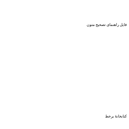
فایل راهنمای تصحیح متون
کتابخانۀ برخط