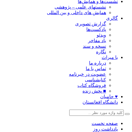
نشست‌ها و همایش‌ها
نشستهای علمی – پژوهشی
همایش های داخلی و بین المللی
گالری
گزارش تصویری
پادکست‌ها
ویدئو
یاد مفاخر
نسخه و سند
نگاره
با میراث
درباره ما
تماس با ما
عضویت در خبرنامه
کتابشناسی
فروشگاه کتاب
■ پخش زنده
♥ حامیان
دانشگاه افغانستان
صفحه نخست
یادداشت روز