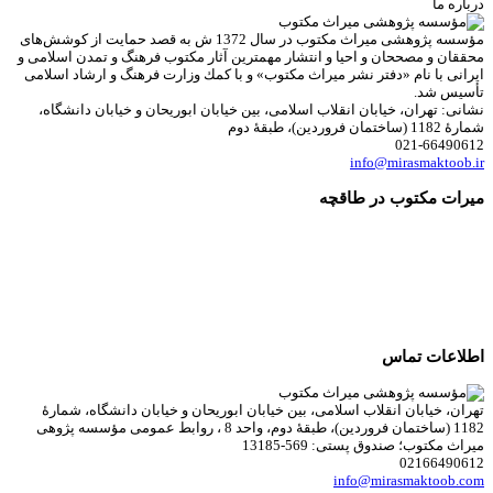
درباره ما
مؤسسه پژوهشی میراث مكتوب در سال 1372 ش به قصد حمایت از كوشش‌های
محققان و مصححان و احیا و انتشار مهمترین آثار مكتوب فرهنگ و تمدن اسلامی و
ایرانی با نام «دفتر نشر میراث مكتوب» و با كمك وزارت فرهنگ و ارشاد اسلامی
تأسیس شد.
نشانی: تهران، خیابان انقلاب اسلامی، بین خیابان ابوریحان و خیابان دانشگاه،
شمارۀ 1182 (ساختمان فروردین)، طبقۀ دوم
021-66490612
info@mirasmaktoob.ir
میرات مکتوب در طاقچه
اطلاعات تماس
تهران، خیابان انقلاب اسلامی، بین خیابان ابوریحان و خیابان دانشگاه، شمارۀ
1182 (ساختمان فروردین)، طبقۀ دوم، واحد 8 ، روابط عمومی مؤسسه پژوهی
میراث مکتوب؛ صندوق پستی: 569-13185
02166490612
info@mirasmaktoob.com