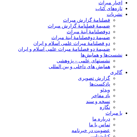
اخبار میراث
تازه‌های کتاب
نشریات
فصلنامۀ گزارش میراث
ضمیمۀ فصلنامۀ گزارش میراث
دوفصلنامۀ آینۀ میراث
ضمیمۀ دوفصلنامۀ آینۀ میراث
دو فصلنامۀ میراث علمی اسلام و ایران
ضمیمۀ دو فصلنامۀ میراث علمی اسلام و ایران
نشست‌ها و همایش‌ها
نشستهای علمی – پژوهشی
همایش های داخلی و بین المللی
گالری
گزارش تصویری
پادکست‌ها
ویدئو
یاد مفاخر
نسخه و سند
نگاره
با میراث
درباره ما
تماس با ما
عضویت در خبرنامه
کتابشناسی