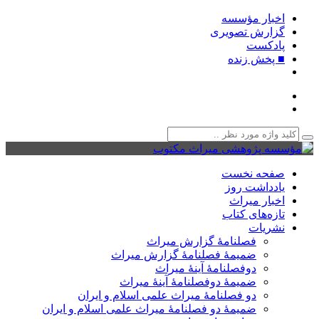
اخبار مؤسسه
گزارش تصویری
پادکست‌
■ پخش زنده
صفحه نخست
یادداشت روز
اخبار میراث
تازه‌های کتاب
نشریات
فصلنامۀ گزارش میراث
ضمیمۀ فصلنامۀ گزارش میراث
دوفصلنامۀ آینۀ میراث
ضمیمۀ دوفصلنامۀ آینۀ میراث
دو فصلنامۀ میراث علمی اسلام و ایران
ضمیمۀ دو فصلنامۀ میراث علمی اسلام و ایران