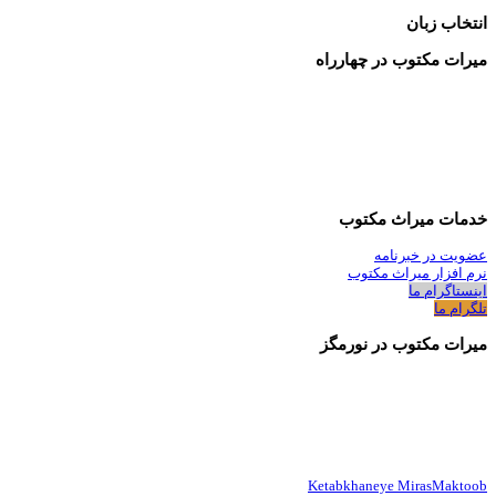
انتخاب زبان
میرات مکتوب در چهارراه
خدمات میراث مکتوب
عضویت در خبرنامه
نرم افزار میراث مکتوب
اینستاگرام ما
تلگرام ما
میرات مکتوب در نورمگز
Ketabkhaneye MirasMaktoob