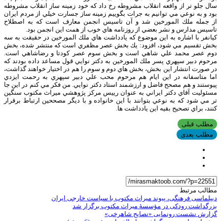
سال جلو تر از واقعه انقلاب مشروطه رخ داد كه خود زمينه ساز انقلاب مشروطه
بود و به نوعي مي توانيم به جرات بگوييم زمينه ساز جسارت خيلي از مردم ايران
از جمله ملك المورخين شد و آن تاسيس انجمن معارف است كه به اصطلاح
تاسيس مدارس و نشر بعضي از روزنامه هاي خوب از همت اين انجمن بود.
كيانفر با اشاره به اين موضوع كه يادداشت هاي ملك المورخين در حقيقت به سه
بخش تقسيم مي شود، افزود: يك بخش عصر مظفري است كه منتشر شده، بخش
دوم عصر محمد علي شاهي است و بخش سوم عصر كودتا و رضاشاهي است.
مرحوم دبير سپهري پسر ملك المورخين به دكتر نوايي قول مساعد داده بودند كه
در صورت انتشار اين بخش، بخش هاي دوم و سوم را هم در اختيار خواهند گذاشت،
اما متاسفانه در اين ايام هم مرحوم محب علي دبير سپهري به رحمت ايزدي
پيوستند و هم مصحح فاضل و ارزشمند استاد دكتر نوايي. من فكر مي كنم در اين جا
مسئوليت آقاي دكتر ايراني به عنوان رييس مركز پژوهشي ميراث مكتوب سنگين
تر مي شود كه به نوعي بتوانند با اين خانواده و با ديگر مصححين ارتباط برقرار
كنند، براي تصحيح بقيه اين يادداشت ها.
مطلب قبلی
مطلب بعدی
مطالب مرتبط
دیپلماسی فرهنگی، پیوند میراث مکتوب با سیاست خارجی ایران
بزرگداشت رودکی در مؤسسۀ میراث مکتوب برگزار شد
گزارش نشست رونمایی «نصایح شاهرخی»