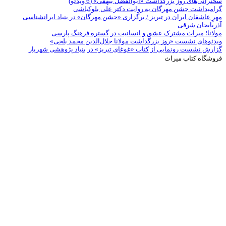
سخنرانی‌های روز بزرگداشت «ابوالفضل بیهقی» (6 ویدئو)
گرامیداشت جشن مهرگان به روایت دکتر علی بلوکباشی
مهرِ عاشقان ایران در تبریز / برگزاری «جشن مهرگان» در بنیاد ایرانشناسی
آذربایجان شرقی
مولانا؛ میراث مشترک عشق و انسانیت در گستره فرهنگ پارسی
ویدئوهای نشست «روز بزرگداشت مولانا جلال‌الدین محمد بلخی»
گزارش نشست رونمایی از کتاب «غوغای تبریز» در بنیاد پژوهشی شهریار
فروشگاه کتاب میراث