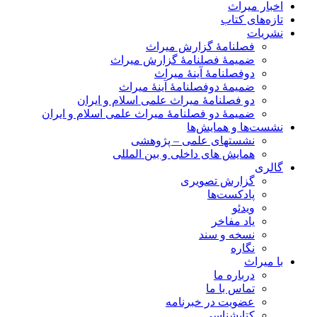
اخبار میراث
تازه‌های کتاب
نشریات
فصلنامۀ گزارش میراث
ضمیمۀ فصلنامۀ گزارش میراث
دوفصلنامۀ آینۀ میراث
ضمیمۀ دوفصلنامۀ آینۀ میراث
دو فصلنامۀ میراث علمی اسلام و ایران
ضمیمۀ دو فصلنامۀ میراث علمی اسلام و ایران
نشست‌ها و همایش‌ها
نشستهای علمی – پژوهشی
همایش های داخلی و بین المللی
گالری
گزارش تصویری
پادکست‌ها
ویدئو
یاد مفاخر
نسخه و سند
نگاره
با میراث
درباره ما
تماس با ما
عضویت در خبرنامه
کتابشناسی