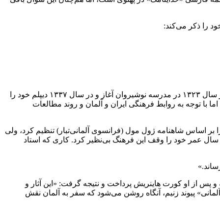
د را ذکر می‌کند:
کمالی سپس به زندگی دکتر جلال خالقی‌مطلق پرداخت و توضیح داد: «وی در ۲۰ شهریور ۱۳۱۶ در تهران زاده شد. تحصیلات ابتدایی خود را از سال ۱۳۲۳ در مدرسه نوشیروان آغاز و در سال ۱۳۳۷ دیپلم خود را
 با توجه به روابط فرهنگی ایران و آلمان و روند مطالعات
 بر اساس شاهنامه ژول مول (فرانسوی آلمانی‌تبار) تنظیم کرد، ولی
ر کنار آن متن شاهنامه چاپ ترنرماکان (مَکَن) و شاهنامه چاپ فولرس را موردنظر قرار داد. وولف پس از پایان ترجمه اوستا به آلمانی، ۲۵ سال عمر خود را وقف این فرهنگ بی‌نظیر کرد. کاری که استاد
ساند.»
و پس از او کورت هاینریش پرداخت و نتیجه گرفت: «این آثار و
مانی» پیوند زنیم، آنگاه روشن می‌شود که سفر به آلمان نقش