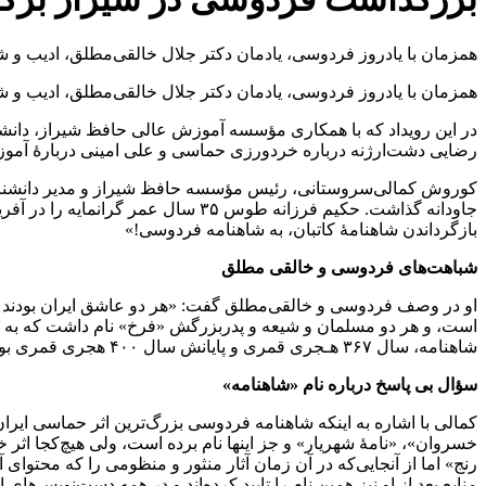
همزمان با یادروز فردوسی، یادمان دکتر جلال خالقی‌مطلق، ادیب و 
همزمان با یادروز فردوسی، یادمان دکتر جلال خالقی‌مطلق، ادیب و 
در این رویداد که با همکاری مؤسسه آموزش عالی حافظ شیراز، دانشن
رضایی دشت‌ارژنه درباره خردورزی حماسی و علی امینی دربارۀ آموزه‌
کوروش کمالی‌سروستانی، رئیس مؤسسه حافظ شیراز و مدیر دانشنامه 
بازگرداندن شاهنامۀ کاتبان، به شاهنامه فردوسی!»
شباهت‌های فردوسی و خالقی مطلق
او در وصف فردوسی و خالقی‌مطلق گفت: «هر دو عاشق ایران بودند 
شاهنامه، سال ۳۶۷ هـجری قمری و پایانش سال ۴۰۰ هجری قمری بوده است و با افزودن دو سال، سُرایش داستانِ بیژن و منیژه، ۳۵ سال شاهنامه در ۵۰ هزار بیت در ذهن و زبان فردوسی جاری و ساری بود.»
سؤال بی پاسخ درباره نام «شاهنامه
»
کمالی با اشاره به اینکه شاهنامه فردوسی بزرگ‌ترین اثر حماسی ایران 
خسروان»، «نامۀ شهریار» و جز اینها نام برده است، ولی هیچ‌کجا اثر 
رنج» اما از آنجایی‌که در آن زمان آثار منثور و منظومی را که محتوای 
منابع بعد از او نیز همین نام را تایید کرده‌اند و در همه دست‌نویس‌ه