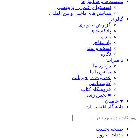
نشست‌ها و همایش‌ها
نشستهای علمی – پژوهشی
همایش های داخلی و بین المللی
گالری
گزارش تصویری
پادکست‌ها
ویدئو
یاد مفاخر
نسخه و سند
نگاره
با میراث
درباره ما
تماس با ما
عضویت در خبرنامه
کتابشناسی
فروشگاه کتاب
■ پخش زنده
♥ حامیان
دانشگاه افغانستان
صفحه نخست
یادداشت روز