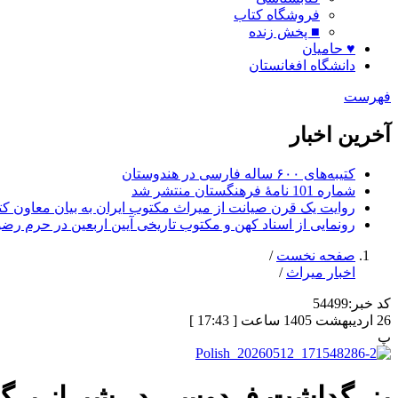
فروشگاه کتاب
■ پخش زنده
♥ حامیان
دانشگاه افغانستان
فهرست
آخرین اخبار
کتیبه‌های ۶۰۰ ساله فارسی در هندوستان
شماره 101 نامۀ فرهنگستان منتشر شد
روایت یک قرن صیانت از میراث مکتوب ایران به بیان معاون کتا
رونمایی از اسناد کهن و مکتوب تاریخی آیین اربعین در حرم رض
صفحه نخست
/
اخبار میراث
/
کد خبر:
54499
26 اردیبهشت 1405 ساعت [ 17:43 ]
پ
بزرگداشت فردوسی در شیراز برگز