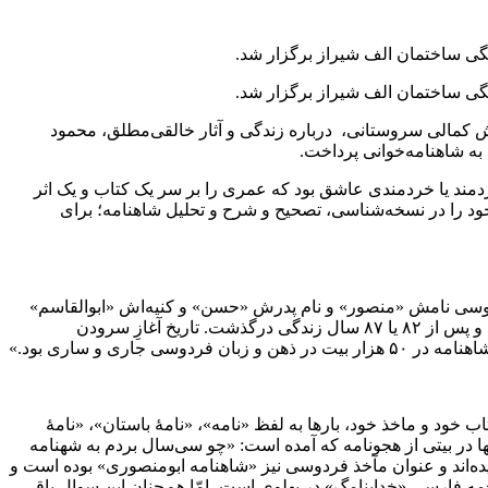
نگی ساختمان الف شیراز برگزار شد.
نگی ساختمان الف شیراز برگزار شد.
 کمالی سروستانی، درباره زندگی و آثار خالقی‌مطلق، محمود
به شاهنامه‌خوانی پرداخت.
د یا خردمندی عاشق بود که عمری را بر سر یک کتاب و یک اثر
انمایه را در آفرینش شاهنامه گذراند و استاد جلال خالقی‌مطلق ۵۰ سال عمر پُر بهای خود را در نسخه‌شناسی، تصحیح و شرح و تحلیل شاهنامه؛ برای
دوسی نامش «منصور» و نام پدرش «حسن» و کنیه‌اش «ابوالقاسم»
است، و هر دو مسلمان و شیعه و پدربزرگش «فرخ» نام داشت که به باوری زردشتی بود. او به سال ۳۲۹ هجری قمری در پاژ طوس زاده شد و پس از ۸۲ یا ۸۷ سال زندگی درگذشت. تاریخ آغازِ سرودن
ب خود و ماخذ خود، بارها به لفظ «نامه»، «نامۀ باستان»، «نامۀ
ها در بیتی از هجونامه که آمده است: «چو سی‌سال بردم به شهنامه
نامیده‌اند و عنوان مآخذ فردوسی نیز «شاهنامه ابومنصوری» بوده است و
ترجمه فارسی «خداینامگ» در پهلوی است، امّا هم‌چنان این سوال باقی