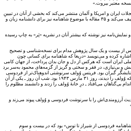
نسخه معتبر بیروت.»
ال) علاوه‌بر این کار سترگ، استاد بیش از ۱۰۰ مقاله پیرامون شاهنامه در مجلات ایران و امریکا و آلمان منتشر می‌کند که بخشی از آنان در تبیینِ
یافته‌های جدید او، در تصحیح شاهنامه بوده است. علاوه بر این، ۷۳ مقاله در رابطه با شاهنامه به زبان انگلیسی برای دایرۀ‌المعارف ایرانیکا تالیف می‌کند و ۳۵ مقاله با موضوع شاهنامه نیز برای دانشنامه زبان و
نمایش‌نامه نیز نوشته که بیشتر آنان در نشریه «پَر» به چاپ رسیده
ُولف و فردوسی به باور خالقی مطلق اشاره کرد و افزود: «استاد خالقی‌مطلق در سال ۱۳۶۹ در ۵۳ سالگی و پس از بیست و یک سال پژوهش مدام برای نسخه‌شناسی و تصحیح
و اشاره کرده و می‌نویسد «دریغا که شاهنامه برای کسانی چون
 ملی ایران است که هرکس از دل و جان بدان پرداخت، از جهان کامی
 و بی‌نیازی، در فقر و سختی و گریز از گزمه‌های محمود به‌سر برد
ستایشگر گبران بود. فریتس وُولف سرنوشتی اندوهناک‌تر از فردوسی
داشت. او از دین یهود به مذهب پروتستان گرویده بود، ولی این حقیقت، خونخواران ددمنشِ نازی را از ریختن خون او باز نداشت. آخرین باری که وُولف را دیدند، روز ۳۱ مارس ۱۹۴۳ بود. شب آن روز ـ یکی از آن
ی‌گناهان می‌افتاد ـ درِ خانۀ وُولف را زدند و دانشمند مظلوم را
دیث آرزومندی‌اش را با سرنوشت فردوسی و وُولف پیوند می‌زند و
شاهنامه فردوسی از شیراز تا توس» بود که در بیست و سوم