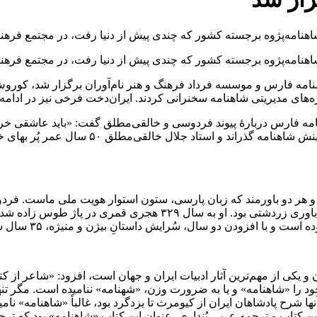
شاهنامه‌پژوه برجسته کشور که چندی پیش از دنیا رفت، در مجتمع فره
شاهنامه‌پژوه برجسته کشور که چندی پیش از دنیا رفت، در مجتمع فره
امه فارس و موسسه فرداد فرهنگ و هنر نام‌آوران برگزار شد، کوروش
های مدیریتی شاهنامه سخنرانی کردند. ایران‌دخت فرخی نیز در ادامه 
فارس دربارۀ پیوند فردوسی و خالقی‌مطلق گفت: «باید عاشقی خردمن
جاودانه گذاشت. حکیم فرزانه طوس ۳۵ سال عمر گر
و هر دو باورمند که زبان پارسی، ستون استوار هویت ملی ماست. فر
و یکی از مهم‌ترین آثار ادبیات ایران و جهان است، افزود: «شاعر از کتا
خود را «شاهنامه» و یا به ضرورت وزن، «شهنامه» ننامیده است. مگر تن
آنها شرح پادشاهان ایران از کیومرث تا یزدگرد بود، غالباً «شاهنامه» 
ای این کتاب و ترجمه عربی بُنداری، عنوان این کتاب «شاهنامه» بود که 