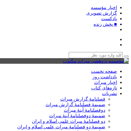
اخبار مؤسسه
گزارش تصویری
پادکست‌
■ پخش زنده
صفحه نخست
یادداشت روز
اخبار میراث
تازه‌های کتاب
نشریات
فصلنامۀ گزارش میراث
ضمیمۀ فصلنامۀ گزارش میراث
دوفصلنامۀ آینۀ میراث
ضمیمۀ دوفصلنامۀ آینۀ میراث
دو فصلنامۀ میراث علمی اسلام و ایران
ضمیمۀ دو فصلنامۀ میراث علمی اسلام و ایران