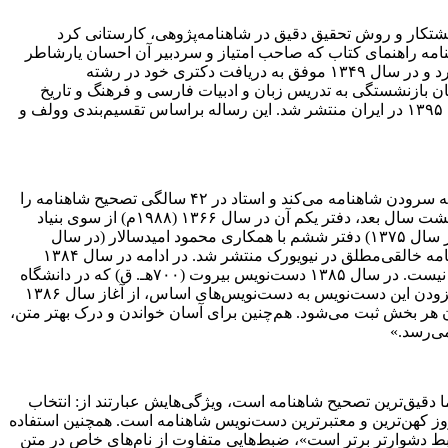
شتکار و روش تحقیق دقیق در شاهنامه‌پژوهی، کارستانی کرد
 در فصلنامه راهنمای کتاب که صاحب امتیاز و سردبیر آن احسان یارشاطر
بود، منتشر شد. «بررسی نسخ خطی شاهنامه» را برای طرح تصحیح خود آغاز و پایان‌نامه دکتری خود را با عنوان «زنان در شاهنامه» تدوین کرد و در سال ۱۳۴۹ موفق به دریافت دکتری خود در رشته
‌شناسی دانشگاه هامبورگ استخدام و تا زمان بازنشستگی به تدریس زبان و ادبیات فارسی و فرهنگ و تاریخ
ایران پرداخت. متن آلمانی «زنان در شاهنامه» در سال ۱۳۵۰ (۱۹۷۱م) در فرایبورگ به چاپ رسید و سه ترجمۀ فارسی از این رساله، از سال ۱۳۹۵ در ایران منتشر شد. این رساله براساس تقسیم‌بندی وولف و
کمالی توضیح داد: «در سال ۱۳۵۸ پس از ده سال بررسیِ پنجاه نسخۀ خطی شاهنامه، تصحیح آن را آغاز کرد. فردوسی در ۴۰ سالگی شروع به سرودن شاهنامه می‌کند و استاد در ۴۲ سالگی تصحیح شاهنامه را
بر پایه ۱۲ نسخه اصلی که قدیمی‌ترین آن دست‌نویس فلورانس مورخ ۶۱۴ بود و سه دست‌نویس غیراصلی و ترجمه عربی بُنداری آغاز کرد و هشت سال بعد، دفتر یکم آن در سال ۱۳۶۶ (۱۹۸۸م) از سوی بنیاد
میراث ایران در نیویورک منتشر شد. با انتشار دفتر دوم (در سال ۱۳۶۹) دفتر سوم (در سال ۱۳۷۱) دفتر چهارم (در سال ۱۳۷۳) دفتر پنجم (در سال ۱۳۷۵) دفتر ششم با همکاری محمود امیدسالار (در سال
۱۳۸۴) دفتر هفتم با همکاری ابوالفضل خطیبی (در سال ۱۳۸۶) و با انتشار دفتر هشتم در سال ۱۳۸۶، در یک دوره بیست‌ساله، مجموعه شاهنامه خالقی‌مطلق در نیویورک منتشر شد. در ادامه در سال ۱۳۸۴
بخش یکم «یادداشت‌های شاهنامه» در سال ۱۳۸۵ بخش دوم و در سال ۱۳۸۷ بخش سوم و چهارم یادداشت‌ها منتشر شد؛ اما این پایان ماجرا نیست. در سال ۱۳۸۵ دست‌نویس بیروت (۷۰۰هـ. ق) که در دانشگاه
سن ژوزف بیروت نگهداری می‌شود، کشف شد و بر آن می‌شود که با تکیه به آزمون‌های اندوخته پس از فراغت از کار پیرایش نخستین و با افزودن این دست‌نویس به دست‌نویس‌های اساس، از آغاز سال ۱۳۸۶
ت‌ها (نسخ بدل‌ها) در پایان هر بخش ثبت می‌شود. هم‌چنین برای آسان خواندن و درک بهتر متن،
می‌رسد.»
 دقیق‌ترین تصحیح شاهنامه است، ویژگی‌هایش عبارتند از: انتخاب
خه بررسی شده و اساس قراردادن دست‌نویس فلورانس مورخ ۶۱۴ هجری قمری که تا امروز کهن‌ترین و معتبرترین دست‌نویس شاهنامه است. همچنین استفاده
 با توجه به اصل «ضبط دشوارتر برتر است»، ضبط‌هایی متفاوت از نام‌های خاص در متن