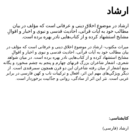
ارشاد
ارشاد در موضوع اخلاق دینی و عرفانی است که مؤلف در بيان
مطالب خود به آيات قرآنى، احاديث قدسى و نبوى و اخبار و اقوالِ
مشايخ استشهاد كرده و از كتاب‌هايى نادر بهره برده است.
میراث مکتوب- ارشاد در موضوع اخلاق دینی و عرفانی است که مؤلف در
بيان مطالب خود به آيات قرآنى، احاديث قدسى و نبوى و اخبار و اقوالِ
مشايخ استشهاد كرده و از كتاب‌هايى نادر بهره برده است. در ميان شواهد
شعرى، اشعار شاعران بزرگ قرنهاى چهارم و پنجم به چشم مى­خورد و يگانه
منبع اشعار از ميان رفته شاعران این دو قرن همچون سمرقندی است. از
ديگر ويژگي‌هاى مهم اين اثر، افعال و تركيبات ناب و كهن فارسى در برابر
عربى است. نثر اين اثر از سادگى، روانى و جذّابيت برخوردار است.
کتابشناسی:
ارشاد (فارسی)