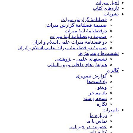
اخبار میراث
تازه‌های کتاب
نشریات
فصلنامۀ گزارش میراث
ضمیمۀ فصلنامۀ گزارش میراث
دوفصلنامۀ آینۀ میراث
ضمیمۀ دوفصلنامۀ آینۀ میراث
دو فصلنامۀ میراث علمی اسلام و ایران
ضمیمۀ دو فصلنامۀ میراث علمی اسلام و ایران
نشست‌ها و همایش‌ها
نشستهای علمی – پژوهشی
همایش های داخلی و بین المللی
گالری
گزارش تصویری
پادکست‌ها
ویدئو
یاد مفاخر
نسخه و سند
نگاره
با میراث
درباره ما
تماس با ما
عضویت در خبرنامه
کتابشناسی