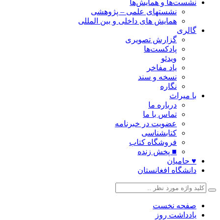
نشست‌ها و همایش‌ها
نشستهای علمی – پژوهشی
همایش های داخلی و بین المللی
گالری
گزارش تصویری
پادکست‌ها
ویدئو
یاد مفاخر
نسخه و سند
نگاره
با میراث
درباره ما
تماس با ما
عضویت در خبرنامه
کتابشناسی
فروشگاه کتاب
■ پخش زنده
♥ حامیان
دانشگاه افغانستان
صفحه نخست
یادداشت روز