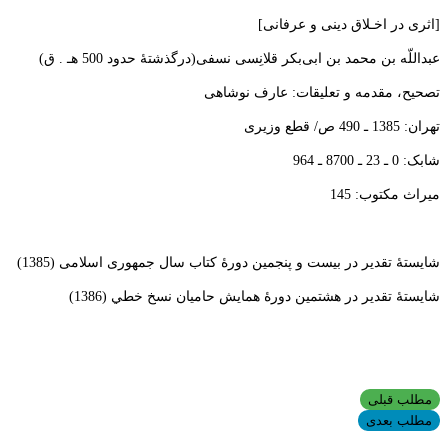
[اثری در اخـلاق دینی و عرفانی]
عبداللّه
بن محمد بن ابی
بکر قلانِسی نسفی(درگذشتۀ حدود 500 هـ . ق)
تصحيح، مقدمه و تعلیقات: عارف نوشاهی
تهران: 1385 ـ 490 ص/ قطع وزيری
شابک: 0 ـ 23 ـ 8700 ـ 964
میراث مکتوب: 145
شایستۀ تقدیر در بیست و پنجمین دورۀ کتاب سال جمهوری اسلامی (1385)
شایستۀ تقدیر در هشتمین
دورۀ
همايش
حاميان
نسخ
خطي
(1386)
مطلب قبلی
مطلب بعدی