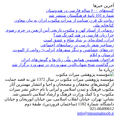
آخرین خبرها
کتیبه‌های ۶۰۰ ساله فارسی در هندوستان
شماره 101 نامۀ فرهنگستان منتشر شد
روایت یک قرن صیانت از میراث مکتوب ایران به بیان معاون
کتابخانه ملی
رونمایی از اسناد کهن و مکتوب تاریخی آیین اربعین در حرم رضوی
چرا زبان فارسی در هند کم‌رنگ شد؟
ایران، اتحادیه‌ای بر بنیاد صلح و عشق است
رستاخیز شعر پارسی در رسانه‌های اجتماعی
«دره‌های حشاشین و دیگر سفرهای ایرانی»؛ روایتی از الموت،
لرستان و ایلام
فراخوان هشتمین همایش ملّی زبان‌ها و گویش‌های ایران
بزرگداشت شیخ شهاب‌الدین سهروردی در سهرورد برگزار شد
درباره ما
مؤسسه پژوهشی میراث مكتوب در سال 1372 ش به قصد حمایت
از كوشش‌های محققان و مصححان و احیا و انتشار مهمترین آثار
مكتوب فرهنگ و تمدن اسلامی و ایرانی با نام «دفتر نشر میراث
مكتوب» و با كمك وزارت فرهنگ و ارشاد اسلامی تأسیس شد.
نشانی: تهران، خیابان انقلاب اسلامی، بین خیابان ابوریحان و خیابان
دانشگاه، شمارۀ 1182 (ساختمان فروردین)، طبقۀ دوم
021-66490612
info@mirasmaktoob.ir