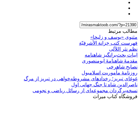
مطالب مرتبط
مثنوی «یوسف و زلیخا»
فهرست کتب خِزانة الأشرفیّة
نظم نثر اللآلی
ابیات بحث‌برانگیز شاهنامه
مقدمۀ شاهنامۀ ابومنصوری
نصایح شاهرخی
روزنامۀ مأموریت اسلامبول
غوغای تبریز؛ رخدادهای مشروطه‌خواهی در تبریز از مرگ
ناصرالدین شاه تا جنگ جهانی اول
نسخه‌برگردان مجموعه‌ای از رسائل ریاضی و نجومی
فروشگاه کتاب میراث