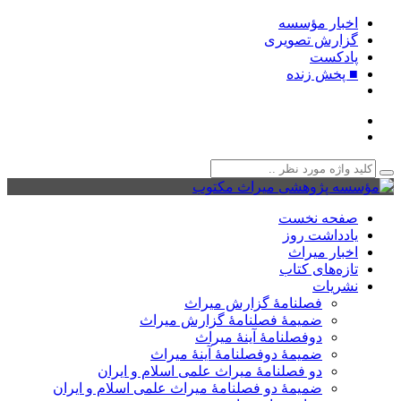
اخبار مؤسسه
گزارش تصویری
پادکست‌
■ پخش زنده
صفحه نخست
یادداشت روز
اخبار میراث
تازه‌های کتاب
نشریات
فصلنامۀ گزارش میراث
ضمیمۀ فصلنامۀ گزارش میراث
دوفصلنامۀ آینۀ میراث
ضمیمۀ دوفصلنامۀ آینۀ میراث
دو فصلنامۀ میراث علمی اسلام و ایران
ضمیمۀ دو فصلنامۀ میراث علمی اسلام و ایران