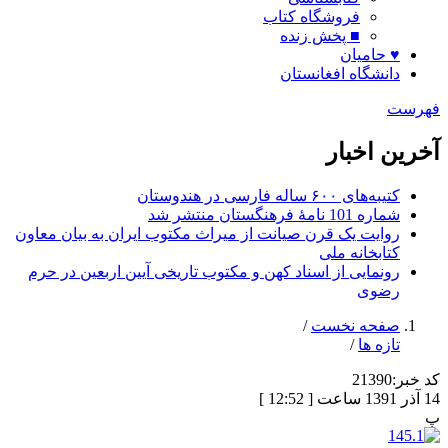
فروشگاه کتاب
■ پخش زنده
♥ حامیان
دانشگاه افغانستان
فهرست
آخرین اخبار
کتیبه‌های ۶۰۰ ساله فارسی در هندوستان
شماره 101 نامۀ فرهنگستان منتشر شد
روایت یک قرن صیانت از میراث مکتوب ایران به بیان معاون
کتابخانه ملی
رونمایی از اسناد کهن و مکتوب تاریخی آیین اربعین در حرم
رضوی
صفحه نخست
/
تازه ها
/
کد خبر:
21390
14 آذر 1391 ساعت [ 12:52 ]
پ