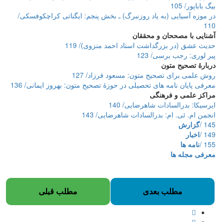
بیگ باباپور/ 105
در موزه آسیایی (به یاد روزنبرگ) ـ بخش پنجم: ایگناتی کراچکوفسکی/
110
آشنایی با مصححان و محققان
حدیث عشق (در بزرگداشت استاد احمد منزوی)/ 119
پیر لوری: رجب برسی/ 123
دربارۀ تصحیح متون
روش علمی برای تصحیح متون: مسعود فرزاد/ 127
معرفی پایان نامه های تحصیلی در حوزۀ تصحیح متون: بهروز ایمانی/ 136
مراکز علمی و فرهنگی
ایرسیکا: بدرالسادات شاهرضایی/ 140
انجمن ام. ئی. ام: بدرالسادات شاهرضایی/ 143
/ 145
گزارش
/ 149
اخبار
/ 155
نامه ها
معرفی مجله ها
مطلب بعدی
مطلب قبلی