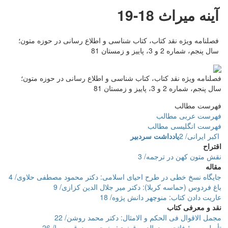
آینه میراث 18-19
فصلنامه ویژه نقد کتاب، کتاب شناسی و اطلاع رسانی در حوزه متون؛
سال پنجم، شماره 2 و 3، پاییز و زمستان 81
فصلنامه ویژه نقد کتاب، کتاب شناسی و اطلاع رسانی در حوزه متون؛
سال پنجم، شماره 2 و 3، پاییز و زمستان 81
فهرست مطالب
فهرست عربی مطالب
فهرست انگلیسی مطالب
اکبر ایرانی/ 2
یادداشت سردبیر
اقتراح
نقش متون کهن در ترجمه/ 3
مقاله
جایگاه نسخ خطی در طرح احیای اسلامی: دکتر محمود مصطفی حلاوی/ 4
باغ فردوس (حماسه کربلا): دکتر میر جلال الدین کزازی/ 9
عاریت دادن کتاب: منوچهر دانش پژوه/ 18
نقد و معرفی کتاب
مجمل الاقوال فی الحکم و الامثال: دکتر محمد روشن/ 22
تأویل سورۀ فاتحه صدرالدین قونوی: منوچهر صدوقی سها/ 26