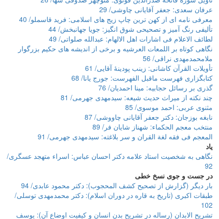
عرفان سعدی: جعفر آقایانی چاوشی/ 29
معرفی نامه ای از کهن ترین چاپ زیج های اسلامی: فرید قاسملو/ 40
تألیفی رنگ آمیز و تصحیحی شوق انگیز: جویا جهانبخش/ 44
لطائف الاعلام فی اشارات اهل الالهام: عبدالله صلواتی/ 49
نگاهی کوتاه بر اللمعات العرشیه و برخی از اندیشه های حکیم بزرگوار
ملامحمدمهدی نراقی/ 56
تأویلات القرآن کاشانی: زینب پودینۀ آقایی/ 61
کتابگزاری فهرست ماقبل الفهرست: جورج یانا/ 68
گذری بر رسائل حجابیه: مینا احمدیان/ 76
چند نکته از میراث حدیث شیعه: سیدمهدی جهرمی/ 81
مثنوی عربی: احمد موسوی/ 85
نابغه بوزجان: دکتر جعفر آقایانی چاووشی/ 87
منتخب معجم الحکماء: شهناز شایان فر/ 89
المعجم فی فقه لغة القران و سر بلاغته: سیدمهدی جهرمی/ 91
یاد
نگاهی به شخصیت استاد علامه دکتر احسان عباس: اسراء متهجد عسگری/
92
در جست و جوی نسخ خطی
بار دیگر (گزارش از تصحیح کشف المحجوب): دکتر محمود عابدی/ 94
طبقات اکبری (تاریخ به قاره در دوران اسلام): دکتر محمدمهدی توسلی/
102
تشریح الابدان (رساله در تشریح بدن انسان و کیفیت اوضاع آن): یوسف