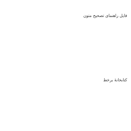
فایل راهنمای تصحیح متون
کتابخانۀ برخط