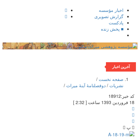
اخبار مؤسسه
گزارش تصویری
پادکست‌
■ پخش زنده
فهرست
آخرین اخبار
صفحه نخست
/
نشریات
/
دوفصلنامۀ آینۀ میراث
/
کد خبر:
18912
18 فروردین 1393 ساعت [ 2:32 ]
پ