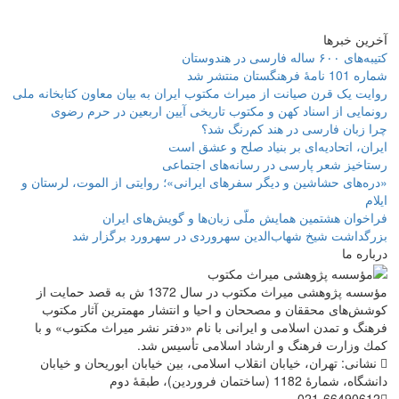
آخرین خبرها
کتیبه‌های ۶۰۰ ساله فارسی در هندوستان
شماره 101 نامۀ فرهنگستان منتشر شد
روایت یک قرن صیانت از میراث مکتوب ایران به بیان معاون کتابخانه ملی
رونمایی از اسناد کهن و مکتوب تاریخی آیین اربعین در حرم رضوی
چرا زبان فارسی در هند کم‌رنگ شد؟
ایران، اتحادیه‌ای بر بنیاد صلح و عشق است
رستاخیز شعر پارسی در رسانه‌های اجتماعی
«دره‌های حشاشین و دیگر سفرهای ایرانی»؛ روایتی از الموت، لرستان و
ایلام
فراخوان هشتمین همایش ملّی زبان‌ها و گویش‌های ایران
بزرگداشت شیخ شهاب‌الدین سهروردی در سهرورد برگزار شد
درباره ما
مؤسسه پژوهشی میراث مكتوب در سال 1372 ش به قصد حمایت از
كوشش‌های محققان و مصححان و احیا و انتشار مهمترین آثار مكتوب
فرهنگ و تمدن اسلامی و ایرانی با نام «دفتر نشر میراث مكتوب» و با
كمك وزارت فرهنگ و ارشاد اسلامی تأسیس شد.
نشانی: تهران، خیابان انقلاب اسلامی، بین خیابان ابوریحان و خیابان
دانشگاه، شمارۀ 1182 (ساختمان فروردین)، طبقۀ دوم
021-66490612